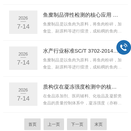
均抗压碎力测试仪颗粒抗压碎...
近年来，穿透法凭借其更贴近口腔咀嚼过程
输、储存及加工过程中的破损率，是影响鸡
的测试原理，逐渐成为肉制品嫩度评价的重
蛋品质和市场价值的重要因素之一。蛋壳强
鱼糜制品弹性检测的核心应用 鱼丸鱼糕鱼香肠的标准化测试方案
要补充手段。一、穿透法的测试原理穿透法
度是衡量种鸡、蛋鸡生产成绩的一项重要指
2026
测定肉制品嫩度的核心原理是模拟人口腔咀
标，与种蛋入孵率、孵化率、鸡苗质量以及
鱼糜制品是以鱼肉为原料，将鱼肉粉碎，加
7-14
嚼肌肉的穿透过程。测试时，使用高精度质
商品蛋鸡的鲜蛋产量、经济效益密切相关。
食盐、副原料等进行擂溃，成粘稠的鱼肉糊
构分析仪配备...
蛋壳质量下降会给许多养鸡场造成严重经济
再成型后加热，变成具有弹性的凝胶体。此
损失。质构分析仪作为一种先进的测试设
类制品包括鱼丸、鱼糕、鱼香肠、鱼卷等，
水产行业标准SC/T 3702-2014解读 鱼糜弹性测试方法与质构仪应用
备，能够精确测量蛋壳在受到压力时的破裂
因其高蛋白、低脂肪、口感鲜嫩、食用方便
2026
强度，为鸡蛋强度及品质的评估提供量化的
等特点，深受消费者青睐。鱼糜弹性（又称
鱼糜制品是以鱼肉为原料，将鱼肉粉碎，加
7-14
数据支持。一、蛋壳强度的定义与标准参考
凝胶强度）是指在规定的条件下，使鱼糜受
食盐、副原料等进行擂溃，成粘稠的鱼肉糊
蛋壳的强度是指蛋壳耐压程度的...
热凝固（制成鱼丸或鱼糕等）后的凝胶形成
再成型后加热，变成具有弹性的凝胶体。鱼
能力。鱼糜弹性值是破断力与破断距离的乘
丸、鱼糕、鱼香肠、鱼卷等鱼糜制品因其高
质构仪在凝冻强度检测中的核心应用 明胶果冻卡拉胶的标准化测试方案
积，以克·厘米（g·cm）表示。评价鱼糜制
蛋白、低脂肪、口感鲜嫩、食用方便等特
2026
品的主要指标有鱼糜弹性、凝胶强度、硬
点，深受消费者青睐。鱼糜弹性（又称凝胶
在食品添加剂、医药辅料、化妆品及凝胶类
7-14
度、白度、质地等，其中鱼糜弹性是决定鱼
强度）是指在规定的条件下，使鱼糜受热凝
食品的质量控制体系中，凝冻强度（亦称凝
糜制品质量优劣的关键因...
固（制成鱼糕）后的凝胶形成能力。鱼糜弹
胶强度）是评价凝胶类材料力学性能的核心
性是决定鱼糜制品质量优劣的关键因素。我
指标。凝冻强度是指在特定的测定温度下，
国冷冻鱼糜的质量检测已有明确的标准依
将特定面积的探头以一定速率下降至供试品
首页
上一页
下一页
末页
据。SC/T3702-2014《冷冻鱼糜》于2017
表面下某一固定距离时所需的力。这一指标