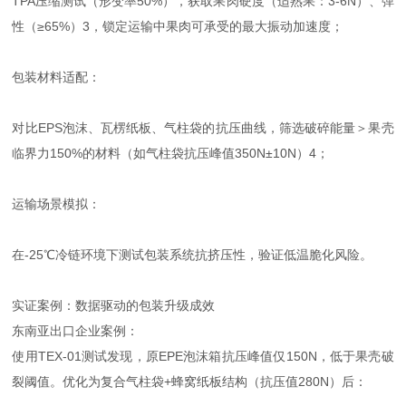
TPA压缩测试（形变率50%），获取果肉硬度（适熟果：3-6N）、弹
性（≥65%）3，锁定运输中果肉可承受的最大振动加速度；
包装材料适配：
对比EPS泡沫、瓦楞纸板、气柱袋的抗压曲线，筛选破碎能量＞果壳
临界力150%的材料（如气柱袋抗压峰值350N±10N）4；
运输场景模拟：
在-25℃冷链环境下测试包装系统抗挤压性，验证低温脆化风险。
实证案例：数据驱动的包装升级成效
东南亚出口企业案例：
使用TEX-01测试发现，原EPE泡沫箱抗压峰值仅150N，低于果壳破
裂阈值。优化为复合气柱袋+蜂窝纸板结构（抗压值280N）后：