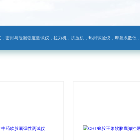
，热封试验仪，摩擦系数仪，剥离力测试仪，医药包装检测仪，冲击试验仪，安瓿瓶折断力测试仪，垂直度偏差测试仪，扭矩仪，手提袋疲劳度