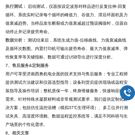
执行测试：
启动测试，仪器按设定波形对样品进行反复拉伸-回复
循环。系统实时记录每个循环的峰值力、谷值力、滞后环面积及力
值衰减趋势。当样品发生断裂或力值衰减超过预设阈值时，仪器自
动停止并记录疲劳寿命。
数据分析：
测试结束后，系统生成力值-位移曲线、力值衰减曲线
及循环次数图。内置打印机可输出疲劳寿命、最大力值衰减率、弹
性恢复率等关键指标。数据可通过USB导出进行深度分析。
7、售后服务&定制服务
用户可享受济南西奥机电全面的技术支持与售后服务：专业工程师
提供测试方法建议和仪器选型指导；设备到货后提供现场或远程安
装指导及操作培训；整机质保一年，终身维修服务，快速响应维护
需求。针对特殊水凝胶材料或非常规测试要求，我们提供定制化解
决方案，包括仿生温控浴槽（模拟37℃生理环境）、多工位并行测
试夹具、高湿度环境舱、数据远程监控系统等，满足不同科研与生
产场景的个性化需求。
8、相关文章