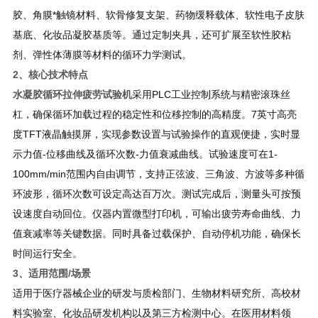
胶、角膜*触镜材料、软骨修复支架、药物缓释载体、软性电子皮肤
基底、化妆品凝胶基质等。通过定制夹具，还可扩展至软性胶粘
剂、弹性体薄膜等材料的循环力学测试。
2、核心技术特点
水凝胶循环拉伸疲劳试验机
采用PLC工业控制系统与精密滚珠丝
杠，确保循环加载过程的稳定性和位移控制的高精度。7英寸高亮
度TFT液晶触摸屏，实现参数设置与试验操作的直观便捷，实时显
示力值-位移曲线及循环次数-力值衰减曲线。试验速度可在1-
100mm/min范围内自由调节，支持正弦波、三角波、方波等多种循
环波形，循环次数可设定高达百万次。测试完成后，测量头可按预
设速度自动回位。仪器内置微型打印机，可输出疲劳寿命曲线、力
值衰减率等关键数据。同时具备过载保护、自动停机功能，确保长
时间运行安全。
3、适用范围/场景
适用于医疗器械企业的研发与质检部门、生物材料研究所、高校材
料实验室、化妆品研发机构以及第三方检测中心。在医用材料领