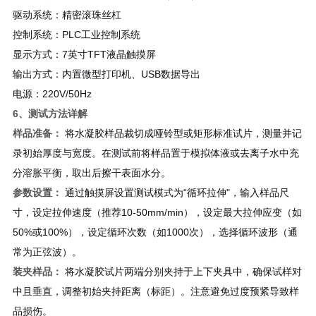
驱动系统：精密滚珠丝杠
控制系统：PLC工业控制系统
显示方式：7英寸TFT液晶触摸屏
输出方式：内置微型打印机、USB数据导出
电源：220V/50Hz
6、测试方法详解
样品准备：
将水凝胶样品裁切成哑铃型或矩形标准试片，测量并记
录初始厚度与宽度。在测试前将样品置于模拟体液或去离子水中充
分溶胀平衡，取出后擦干表面水分。
参数设置：
通过触摸屏设置测试模式为“循环拉伸"，输入样品尺
寸，设定拉伸速度（推荐10-50mm/min），设定最大拉伸应变（如
50%或100%），设定循环次数（如1000次），选择循环波形（通
常为正弦波）。
装夹样品：
将水凝胶试片两端分别夹持于上下夹具中，确保试样对
中且垂直，调整初始夹持距离（标距）。注意避免过度预紧导致样
品损伤。