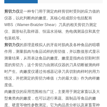
剪切力仪
是一种专门用于测定肉样剪切时受到的应力值的
仪器，以此判断肉的嫩度。其核心组成部分包括配有
WBS（Warner-Bratzler Shear）刀具的相关剪切力测定
仪、圆形钻孔取样器、恒温水浴锅、热电偶测温仪和真空
包装机等。
剪切力仪
的原理是模拟人的牙齿对肌肉及各种食品的咀嚼
作用，测量肌肉与食品试样的剪切值，并以数值形式显示
测量结果，从而表达食品的嫩度。嫩度是指肉在切割时所
需的剪切力，这个剪切力由测试仪器的刀具切断被测肉样
时产生。肉嫩度仪通过传感器记录刀具切割肉样时的用力
情况，并把测定的剪切力峰值（力的最大值）作为肉样嫩
度值。
肉嫩度仪的应用范围相当广泛，主要用于测定家畜以及大
型禽类肉的嫩度，也可以进行果蔬、面制品等食品的嫩
度、硬度等物性参数测定。它为肉品质分析以及家畜育种