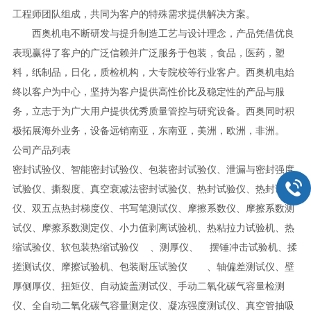
工程师团队组成，共同为客户的特殊需求提供解决方案。
西奥机电不断研发与提升制造工艺与设计理念，产品凭借优良
表现赢得了客户的广泛信赖并广泛服务于包装，食品，医药，塑
料，纸制品，日化，质检机构，大专院校等行业客户。西奥机电始
终以客户为中心，坚持为客户提供
高
性价比及稳定性的产品与服
务，立志于为广大用户提供优秀质量管控与研究设备。西奥同时积
极拓展海外业务，设备远销南亚，东南亚，美洲，欧洲，非洲。
公司产品列表
密封试验仪、智能密封试验仪、包装密封试验仪、泄漏与密封强度
试验仪、撕裂度、真空衰减法密封试验仪、热封试验仪、热封试验
仪、双五点热封梯度仪、书写笔测试仪、摩擦系数仪、摩擦系数测
试仪、摩擦系数测定仪、小力值剥离试验机、热粘拉力试验机、热
缩试验仪、软包装热缩试验仪 、测厚仪、 摆锤冲击试验机、揉
搓测试仪、摩擦试验机、包装耐压试验仪 、轴偏差测试仪、壁
厚侧厚仪、扭矩仪、自动旋盖测试仪、手动二氧化碳气容量检测
仪、全自动二氧化碳气容量测定仪、凝冻强度测试仪、真空管抽吸