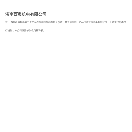
济南西奥机电有限公司
注： 西奥机电始终致力于产品性能和功能的创新及改进，基于该原因，产品技术规格亦会相应改变。上述情况恕不另
行通知，本公司保留修改权与解释权。