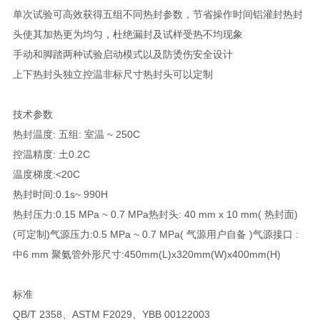
单次试验可高效获得五组不同热封参数，节省操作时间铝灌封热封
头使其加热更为均匀，杜绝漏封及试样受热不均现象
手动和脚踏两种试验启动模式以及防烫伤安全设计
上下热封头独立控温非标尺寸热封头可以定制
技术参数
热封温度
:
五组
:
室温
~ 250C
控温精度
:
土
0.2C
温度梯度
:<20C
热封时间
:0.1s~ 990H
热封压力
:0.15 MPa ~ 0.7 MPa
热封头
: 40 mm x 10 mm(
热封面
)
(
可定制
)
气源压力
:0.5 MPa ~ 0.7 MPa(
气源用户自备
)
气源接口
:
中
6 mm
聚氨管外形尺寸
:450mm(L)x320mm(W)x400mm(H)
标准
QB/T 2358
、
ASTM F2029
、
YBB 00122003