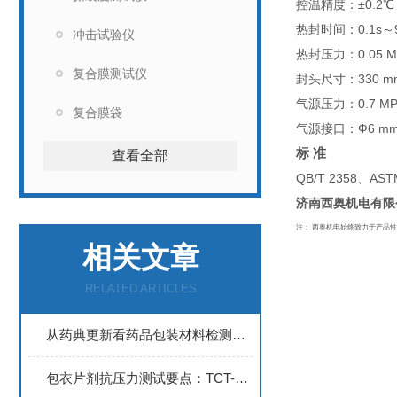
控温精度：±
0.2
℃
热封时间：
0.1s
～
冲击试验仪
热封压力：
0.05 
复合膜测试仪
封头尺寸：
330 
气源压力：
0.7 M
复合膜袋
气源接口：Ф
6 m
标 准
查看全部
QB/T 2358
、
AST
济南西奥机电有限
注： 西奥机电始终致力于产品
相关文章
RELATED ARTICLES
从药典更新看药品包装材料检测仪器的升级路径
包衣片剂抗压力测试要点：TCT-01避免包衣层干扰方案