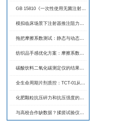
GB 15810《一次性使用无菌注射器》标准中关于 “滑动性能 & 滑动性能试验”
模拟临床场景下注射器推注阻力的量化检测方法
拖把摩擦系数测试：静态与动态分析对比
纺织品手感优化方案：摩擦系数仪提供国际认可的手感测试数据
碳酸饮料二氧化碳测定仪的结果的影响因素
全生命周期片剂质控：TCT-01从研发到生产的应用
化肥颗粒抗压碎力和抗压强度的本质区别与正确选用
与高校合作缺数据？揉搓试验仪是研发好帮手！