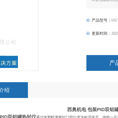
力和温度，以达
产品型号：
HST
更新时间：
202
产
介绍
西奥机电
包装PID双铝
PID双铝罐热封仪
通过使塑料薄膜封口部位变为粘流状态，借助一定