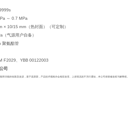
9999s
MPa
～
0.7 MPa
mm
×
10/15 mm
（热封面）（可定制）
Pa
（气源用户自备）
m
聚氨酯管
M F2029
、
YBB 00122003
公司
性能和功能的创新及改进，基于该原因，产品技术规格亦会相应改变。上述情况恕不另行通知，本公司保留修改权与解释权。