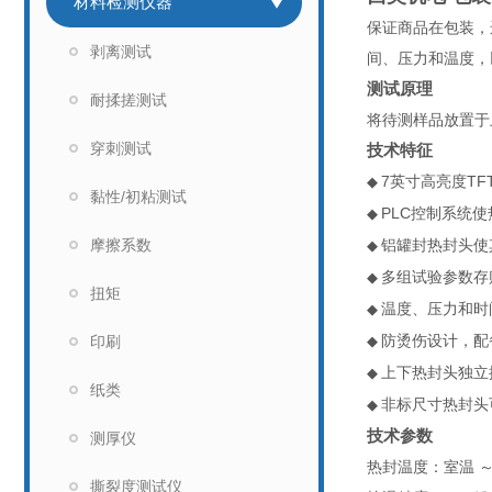
材料检测仪器
保证商品在包装，
剥离测试
间、压力和温度，
测试原理
耐揉搓测试
将待测样品放置于
穿刺测试
技术特征
7
英寸高亮度
TF
◆
黏性/初粘测试
PLC
控制系统使
◆
摩擦系数
铝罐封热封头使
◆
多组试验参数存
◆
扭矩
温度、压力和时
◆
防烫伤设计，配
印刷
◆
上下热封头独立
◆
纸类
非标尺寸热封头
◆
技术参数
测厚仪
热封温度：室温 
撕裂度测试仪