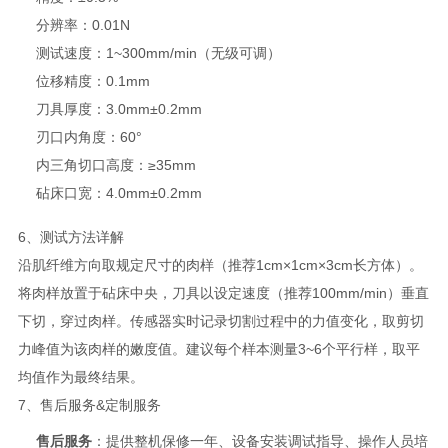
分辨率：0.01N
测试速度：1~300mm/min（无级可调）
位移精度：0.1mm
刀具厚度：3.0mm±0.2mm
刃口内角度：60°
内三角切口高度：≥35mm
砧床口宽：4.0mm±0.2mm
6、测试方法详解
沿肌纤维方向取规定尺寸的肉样（推荐1cm×1cm×3cm长方体）。
将肉样放置于砧床中央，刀具以设定速度（推荐100mm/min）垂直
下切，穿过肉样。传感器实时记录切割过程中的力值变化，取剪切
力峰值为该肉样的嫩度值。建议每个样本测量3~6个平行样，取平
均值作为最终结果。
7、售后服务&定制服务
售后服务
：提供整机保修一年、设备安装调试指导、操作人员培