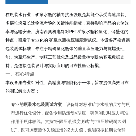
在瓶装水行业，矿泉水瓶的轴向抗压强度是其能否承受高速灌装、
多层堆垛及长途物流考验的关键性能指标，直接影响产品的仓储效
率与运输安全。济南西奥机电针对PET矿泉水瓶轻量化、薄壁化的
特点，研发了专业化的
矿泉水瓶抗压强度测试仪
。本设备严格遵循
包装测试标准，专注于精确量化瓶体的垂直承压能力与抗蠕变性
能，为瓶坯生产、制瓶工艺优化及成品质量控制提供客观数据支
持，是连接包装设计与实际应用的可靠性验证桥梁。
一、核心特点
本设备集专业针对性、高精度与智能化于一体，旨在提供高效可靠
的测试解决方案：
专业的瓶装水包装测试方案
：设备针对标准矿泉水瓶的尺寸与瓶
型进行优化设计，配备专用防滚动V型座，确保测试时压力精准
作用于瓶体轴线。支持“极限压溃强度测试"与“恒压堆码耐久测
试"，既可测定瓶体失稳压溃的Z大力值，也能模拟长期仓储静