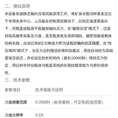
二、测试原理
本设备依据静态轴向压缩试验原理工作。将矿泉水瓶试样垂直定位
于专用夹具中心。上压板在控制系统驱动下，以恒定速度垂直向
下，对瓶盖或瓶肩平面施加轴向压力。在“极限压溃"模式下，仪器
持续高频率采集压力值，直至瓶身发生肩部塌陷、侧壁屈曲或整体
结构失稳，自动记录的Z大峰值力即为该瓶的
轴向抗压强度
。在“恒
压堆码"模式下，当压力达到预设的堆码负载后，系统自动转为高精
度保压状态，并在设定的长时间内（最长10000秒）维持压力恒
定，用以科学评估瓶体与瓶盖系统的长期抗蠕变能力与密封保持
性。
三、技术参数
参数项目
技术规格与说明
0-2000N（标准量程，可定制其他范围）
力值测量范围
0.1N
力值分辨率