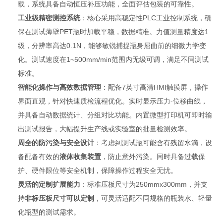
载，系统具备自动恒压补压功能，全面评估包装的可靠性。
工业级精密测控系统
：核心采用高稳定性PLC工业控制系统，确
保在测试薄壁PET瓶时加载平稳，数据精准。力值测量精度达1
级，分辨率高达0.1N，能够敏锐捕捉瓶身屈曲前的细微力学变
化。测试速度在1~500mm/min范围内无级可调，满足不同测试
标准。
智能化操作与高效数据管理
：配备7英寸高清HMI触摸屏，操作
界面直观，针对快速质检流程优化。实时显示压力-位移曲线，
并具备自动数据统计、分组对比功能。内置微型打印机可即时输
出测试报告，大幅提升生产线或实验室的批量检测效率。
周全的防污染与安全设计
：考虑到测试瓶可能含有残留水滴，设
备配备有效的
液体收集装置
，防止意外污染。同时具备过载保
护、硬件限位等安全机制，保障操作过程安全无忧。
灵活的定制扩展能力
：标准压板尺寸为250mmx300mm，并支
持
非标压板尺寸可以定制
，可灵活适配不同规格的瓶装水、轻量
化瓶型的测试需求。