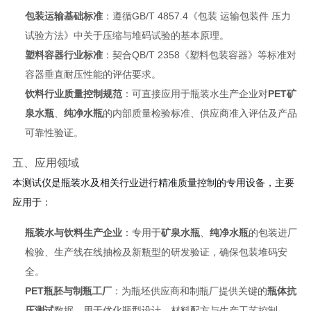
包装运输基础标准
：遵循GB/T 4857.4《包装 运输包装件 压力
试验方法》中关于压缩与堆码试验的基本原理。
塑料容器行业标准
：契合QB/T 2358《塑料包装容器》等标准对
容器垂直耐压性能的评估要求。
饮料行业质量控制规范
：可直接应用于瓶装水生产企业对
PET矿
泉水瓶
、
纯净水瓶
的内部质量检验标准、供应商准入评估及产品
可靠性验证。
五、应用领域
本测试仪是瓶装水及相关行业进行精准质量控制的专用设备，主要
应用于：
瓶装水与饮料生产企业
：专用于
矿泉水瓶
、
纯净水瓶
的包装进厂
检验、生产线在线抽检及新瓶型的研发验证，确保包装堆码安
全。
PET瓶胚与制瓶工厂
：为瓶坯供应商和制瓶厂提供关键的
瓶体抗
压测试
数据，用于优化瓶型设计、材料配方与生产工艺控制。