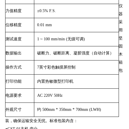
仪
力值精度
±0.5% F.S.
器
采
位移精度
0.01 mm
用
坚
测试速度
1 ~ 100 mm/min (无级可调)
固
数据输出
破断力、破断距离、凝胶强度（自动计算）
木
箱
操作方式
7英寸彩色触摸屏控制
包
打印功能
内置热敏微型打印机
电源要求
AC 220V 50Hz
外观尺寸
约 500mm * 350mm * 700mm (LWH)
装，确保运输安全无忧。标准包装内含：
●
GST-01主机 壹台