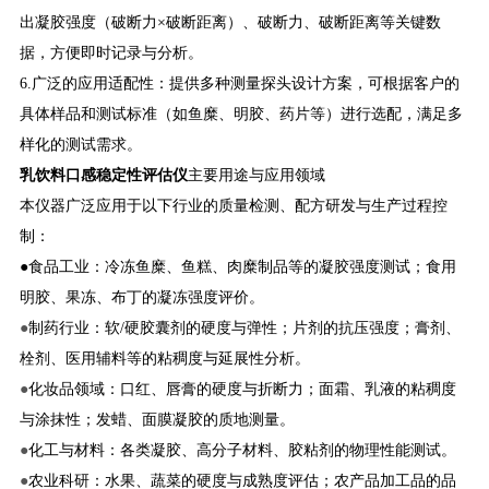
出凝胶强度（破断力×破断距离）、破断力、破断距离等关键数
据，方便即时记录与分析。
6.广泛的应用适配性：提供多种测量探头设计方案，可根据客户的
具体样品和测试标准（如鱼糜、明胶、药片等）进行选配，满足多
样化的测试需求。
乳饮料口感稳定性评估仪
主要用途与应用领域
本仪器广泛应用于以下行业的质量检测、配方研发与生产过程控
制：
●食品工业：冷冻鱼糜、鱼糕、肉糜制品等的凝胶强度测试；食用
明胶、果冻、布丁的凝冻强度评价。
●
制药行业：软/硬胶囊剂的硬度与弹性；片剂的抗压强度；膏剂、
栓剂、医用辅料等的粘稠度与延展性分析。
●
化妆品领域：口红、唇膏的硬度与折断力；面霜、乳液的粘稠度
与涂抹性；发蜡、面膜凝胶的质地测量。
●
化工与材料：各类凝胶、高分子材料、胶粘剂的物理性能测试。
●
农业科研：水果、蔬菜的硬度与成熟度评估；农产品加工品的品