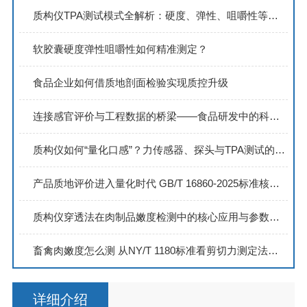
质构仪TPA测试模式全解析：硬度、弹性、咀嚼性等参数是如何产生的？
软胶囊硬度弹性咀嚼性如何精准测定？
食品企业如何借质地剖面检验实现质控升级
连接感官评价与工程数据的桥梁——食品研发中的科学量化工具
质构仪如何“量化口感”？力传感器、探头与TPA测试的协同工作机制
产品质地评价进入量化时代 GB/T 16860-2025标准核心要点全解析
质构仪穿透法在肉制品嫩度检测中的核心应用与参数解读
畜禽肉嫩度怎么测 从NY/T 1180标准看剪切力测定法的完整操作流程
详细介绍