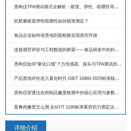
质构仪TPA测试模式全解析：硬度、弹性、咀嚼性等参数是如何产生的？
软胶囊硬度弹性咀嚼性如何精准测定？
食品企业如何借质地剖面检验实现质控升级
连接感官评价与工程数据的桥梁——食品研发中的科学量化工具
质构仪如何“量化口感”？力传感器、探头与TPA测试的协同工作机制
产品质地评价进入量化时代 GB/T 16860-2025标准核心要点全解析
质构仪穿透法在肉制品嫩度检测中的核心应用与参数解读
畜禽肉嫩度怎么测 从NY/T 1180标准看剪切力测定法的完整操作流程
详细介绍