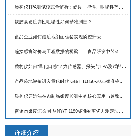
质构仪TPA测试模式全解析：硬度、弹性、咀嚼性等参数是如何产生的？
软胶囊硬度弹性咀嚼性如何精准测定？
食品企业如何借质地剖面检验实现质控升级
连接感官评价与工程数据的桥梁——食品研发中的科学量化工具
质构仪如何“量化口感”？力传感器、探头与TPA测试的协同工作机制
产品质地评价进入量化时代 GB/T 16860-2025标准核心要点全解析
质构仪穿透法在肉制品嫩度检测中的核心应用与参数解读
畜禽肉嫩度怎么测 从NY/T 1180标准看剪切力测定法的完整操作流程
详细介绍