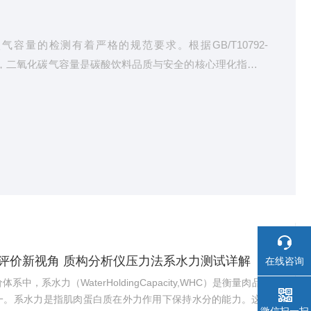
容量的检测有着严格的规范要求。根据GB/T10792-
准，二氧化碳气容量是碳酸饮料品质与安全的核心理化指标，
二氧化碳能使碳酸饮料具有爽口感，同时保持一定的酸度，
据来看，2024年全球碳酸饮料市场规模约4231.3亿元，
1亿元。随着市场规模的持续扩大，碳酸饮料生产企业和质检机
益...
评价新视角 质构分析仪压力法系水力测试详解
在线咨询
系中，系水力（WaterHoldingCapacity,WHC）是衡量肉品质量
一。系水力是指肌肉蛋白质在外力作用下保持水分的能力。这一性