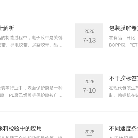
体概括，它与肌肉蛋白质的结构及
状直接影响肉
息息相关。我国现行的肉嫩度标准
量和最终产品的
的测定剪切力测定法》进行。该标准由
系水力列为肉色
技术委员会归口，于2006年7月
2019《猪肉
全解析
2026
时间内保持...
品的制造过程中，电子胶带是关键
在食品、日化
7-13
ET胶带、导电胶带、屏蔽胶带、醋酸
BOPP膜、P
、电池绝缘、屏幕贴合、金手指保
因素。普通卷
卷性能，直接影响生产节拍和产品
极易出现跑偏
来越多电子制造企业面临的隐性挑
即将包装膜从
时，如果解卷力忽大忽小，可能导
影响产线运行
2026
...
映了卷状材料在
涂装等行业中，表面保护膜是一种
在现代包装生
7-10
酯膜、PE聚乙烯膜等保护膜被广泛
制。贴标机在
汽车灯具、太阳能电池板等材质表
畅、稳定地展
表面免受划伤、污染和磨损。随着
境，给生产效
贴覆通常采用高速自动化设备完
卷内部的一个关
卷筒上解开时所需克服的物理阻力
题的核心原因
来料检验中的应用
不同速度条
2026
力过大，保...
指将压敏胶带或