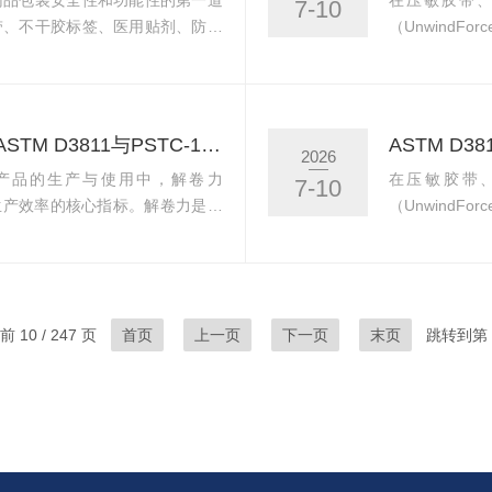
药品包装安全性和功能性的第一道
在压敏胶带
7-10
带、不干胶标签、医用贴剂、防伪
（Unwind
泛——从药箱封口胶带到药品标
将胶带从卷筒
，这些材料的解卷性能直接影响药
标或包装线上
dForce）特指压敏胶带或胶膜从
卷可能在运输
过大，标签在自动贴标线上难以顺
量实践表明，
解卷力测试全攻略 读懂GB/T 4850、ASTM D3811与PSTC-13标准差异
ASTM D
2026
小，胶带...
关系。理解这一
产品的生产与使用中，解卷力
在压敏胶带
7-10
验和生产效率的核心指标。解卷力是指
（Unwind
如果解卷力过大，胶带在手工贴标
将胶带或胶膜
带、设备停机或生产效率下降；如
动化贴标或包
行松散，同样影响使用。因此，准
小，胶带卷可
生产企业质量控制的重要环节。
力的检测主要依
 10 / 247 页
首页
上一页
下一页
末页
跳转到第
主要依据以下三大...
PSTC-13（