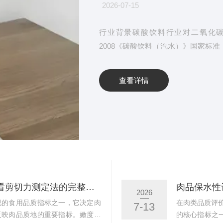
2026-07-15
行业背景碳酸饮料行业对二氧化碳气
2008《碳酸饮料（汽水）》国家标
其高低直接影响产品的风味与口感。
还具有一定的杀菌和抑菌功能。从市场数
查看详情
中国碳酸饮料市场规模达1420.4
构对二氧化碳气容量检测设备的需求也日
畜禽肉嫩度怎么测 从NY/T 1180标准看剪切力测定法的完整操作流程
肉品保水性
2026
视的食用品质指标之一，它决定肉
在肉类品质评价体
7-13
反映肉品质地的重要指标。嫩度实
的核心指标之