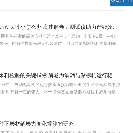
微信扫一扫
的风味、颜色、质地、嫩度和凝结性，也直接关系到肉品加工的产
品质。农业行业标准NY/T1333-2007《畜禽肉质的测定》明确将
、嫩度、pH值并列的四大核心测定项目之一。同时，NY/T821-
品质测定技术规程》将系水力定义为“在特定外力作用下，肌肉在规定
包装膜解卷力过大过小怎么办 高速解卷力测试仪助力产线效率提升
、医药等行业的高速自动包装产线中，包装膜（包括PE膜、PP膜、
ET膜等）的解卷性能是决定包装速度、封口质量和材料利用率的关键
膜厚薄公差大、膜面密度不均匀、松紧度不一致，高速走料过程中
、抖动、卡膜、打滑等问题，导致设备频繁报警停机。解卷力——
卷筒上解开时所需克服的物理阻力——正是隐藏在膜卷内部、直接
稳定性的核心物理量。一、解卷力的物理本质与产线影响解卷力反
不干胶标签来料检验的关键指标 解卷力波动与贴标机运行稳定性
解卷过程中所需克服的阻力，其数值与材...
产线中，自动贴标机的运行效率直接影响企业的生产节奏和成本控
贴标时都有一定的张力，不干胶标签在自动贴标过程中必须能够顺
开。然而，许多企业都曾遭遇过贴标机频繁断标、停机报警的困
率带来很大影响。造成贴标机停机的因素复杂多样，而隐藏在标签
键物理指标——解卷力（UnwindForce）的波动，往往是导致问
之一。一、解卷力：贴标机能否稳定运行的“第一道关卡”解卷力是
件下卷材解卷力变化规律的研究
胶膜从卷筒上解开时所需施加的力。对于...