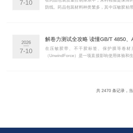
在药品包装质量控制体系中，来料检验是保障
7-10
防线。药品包装材料种类繁多，其中压敏胶粘
封口膜等卷材类包装材料在药品包装中应用广
签，从泡罩包装的封口膜到医用贴剂的离型纸
品包装的生产效率和最终质量。解卷力（Unwin
卷筒解开时所需克服的物理阻力。如果解卷力
2026
畅剥离，可能导致断带或设备停机；如果解卷力过
在压敏胶带、不干胶标签、保护膜等卷材
7-10
（UnwindForce）是一项直接影响使用体
将胶带从卷筒上解开时所需克服的物理阻力。
或自动化包装线上难以顺畅展开，可能导致断
果解卷力过小，胶带卷可能在运输或储存中自
确测定和控制压敏胶带的解卷力，是胶粘制品
共 2470 条记录，当前
一、解卷力测试的标准体系压敏胶带解卷力的检测