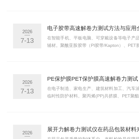
质上是对肌肉各种蛋白质和纤维结构特性的总
某些因素作用下蛋白质发生变性、凝集或分解
化检测方法依据NY/T1180-2006《肉嫩度
中华人民共和国农业部提出，全国畜牧业标准化
电子胶带高速解卷力测试方法与应用
2026
10日发布，2006年10月1日正式实施，适...
在智能手机、平板电脑、可穿戴设备等电子产
7-13
辅材。聚酰亚胺胶带（PI胶带/Kapton）、P
布胶带等广泛应用于PCB板固定、元器件遮蔽
护等精密工序。这些胶带在自动化产线中的解
良率。然而，电子胶带的解卷力问题正成为越
战。当一卷电子胶带在高速自动贴装机上运行
PE保护膜PET保护膜高速解卷力测试
2026
致贴装头定位偏差、胶带断裂、甚至整条产线停机。
在电子制造、家电生产、建筑材料加工、汽车
7-13
临时性防护材料。聚丙烯(PP)共挤膜、PET聚
应用于不锈钢板、铝合金型材、有机玻璃板、
面的加工、运输和安装过程中，用于保护产品
制造业自动化程度的不断提高，表面保护膜的
成。在这一过程中，解卷力——即将保护膜从
展开力解卷力测试仪在药品包装材料
2026
——成为决定贴覆质量的关键因素之一。如果解卷