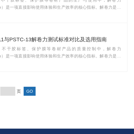
、不干胶标签、保护膜等卷材产品的生产与使用中，解卷力
Force）是一项直接影响使用体验和生产效率的核心指标。解卷力是指
上解开时所需克服的物理阻力。如果解卷力过大，胶带在自动化贴
难以顺畅展开，可能导致断带或设备停机；如果解卷力过小，胶带
或储存中自行松散。然而，解卷力并非一个固定不变的物理量。大
解卷力随解卷速度的变化而显著变化，且两者之间并非简单的单调
3811与PSTC-13解卷力测试标准对比及选用指南
变化规律，对于生产企业正确选择测试方法、准确...
、不干胶标签、保护膜等卷材产品的质量控制中，解卷力
Force）是一项直接影响使用体验和生产效率的核心指标。解卷力是指
从卷筒上解开时所需克服的物理阻力。如果解卷力过大，胶带在自
装线上难以顺畅展开，可能造成断带或设备停机；如果解卷力过
能在运输或储存中自行松散，同样影响使用。目前，压敏胶带解卷
据两大标准体系：ASTMD3811（美国材料与试验协会标准）和
页
压敏胶带委员会标准）。两者在测试原理上相...