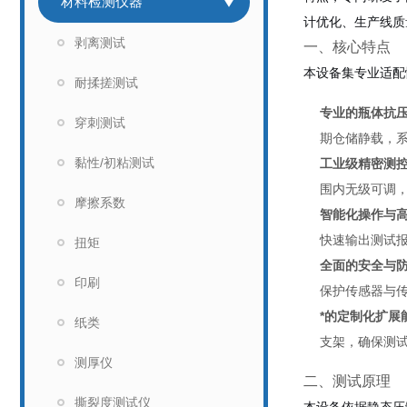
材料检测仪器
计优化、生产线质
剥离测试
一、核心特点
本设备集专业适配
耐揉搓测试
专业的瓶体抗
穿刺测试
期仓储静载，
黏性/初粘测试
工业级精密测
围内无级可调
摩擦系数
智能化操作与
快速输出测试
扭矩
全面的安全与
印刷
保护传感器与
*的定制化扩展
纸类
支架，确保测
测厚仪
二、测试原理
撕裂度测试仪