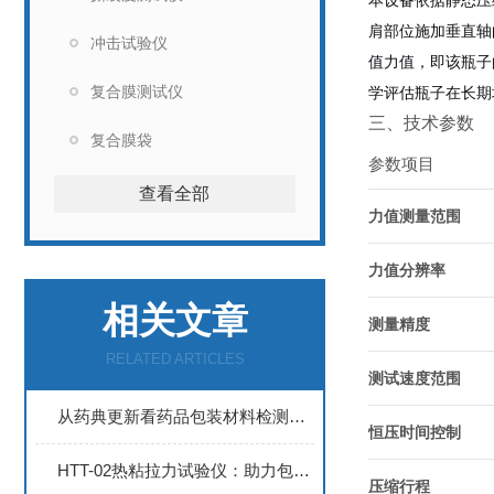
本设备依据静态压
肩部位施加垂直轴
冲击试验仪
值力值，即该瓶子
复合膜测试仪
学评估瓶子在长期
三、技术参数
复合膜袋
参数项目
查看全部
力值测量范围
力值分辨率
相关文章
测量精度
RELATED ARTICLES
测试速度范围
从药典更新看药品包装材料检测仪器的升级路径
恒压时间控制
HTT-02热粘拉力试验仪：助力包装行业效率升级
压缩行程