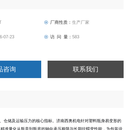
T
厂商性质：
生产厂家
6-07-23
访 问 量：
583
品咨询
联系我们
、仓储及运输压力的核心指标。济南西奥机电针对塑料瓶身易变形的
够精准量化从瓶盖到瓶底的轴向承压极限与长期抗蠕变性能，为包装设