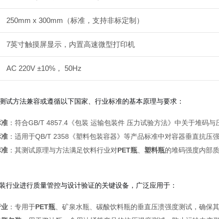
250mm x 300mm（标准，支持非标定制）
7英寸触摸屏显示，内置高速微型打印机
AC 220V ±10%， 50Hz
测试方法兼容或遵循以下国家、行业标准的基本原理与要求：
标准
：符合GB/T 4857.4《包装 运输包装件 压力试验方法》中关于堆
标准
：适用于QB/T 2358《塑料包装容器》等产品标准中对容器垂直抗压
标准
：其测试原理与方法满足饮料行业对
PET瓶
、
塑料瓶
的堆码强度内部
装行业进行质量管控与设计验证的关键设备，广泛应用于：
行业
：专用于
PET瓶
、矿泉水瓶、碳酸饮料瓶的垂直压溃强度测试，确保