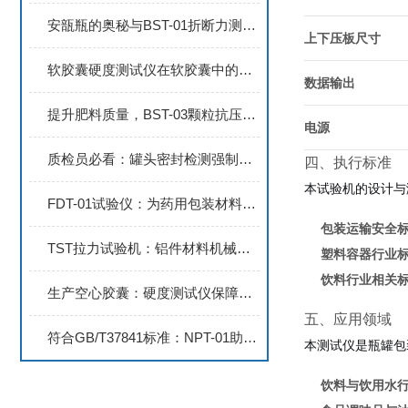
安瓿瓶的奥秘与BST-01折断力测试仪
上下压板尺寸
软胶囊硬度测试仪在软胶囊中的应用：优缺点分析
数据输出
提升肥料质量，BST-03颗粒抗压测试设备助力农业可持续发展
电源
质检员必看：罐头密封检测强制新规如何应对？
四、执行标准
本试验机的设计与
FDT-01试验仪：为药用包装材料提供全面的耐冲击性测试方案
包装运输安全
TST拉力试验机：铝件材料机械性能测试的工具
塑料容器行业
饮料行业相关
生产空心胶囊：硬度测试仪保障质量
五、应用领域
符合GB/T37841标准：NPT-01助力药包材穿刺力精准测试
本测试仪是瓶罐包
饮料与饮用水