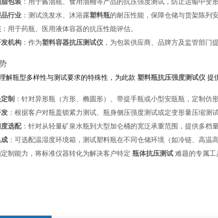
油脂包装
：用于酱油瓶、食用油桶等产品的抗压强度测试，防止运输中变
理品行业
：测试洗发水、沐浴露
塑料瓶
的耐压性能，保障仓储与货架陈列
装
：用于药瓶、医用液体容器的抗压性能评估。
研发机构
：作为
塑料容器抗压测试仪
，为包装供应商、品牌方及监管部门
势
理解瓶型多样性与测试要求的特殊性，为此款
塑料瓶抗压强度测试仪
提
头定制
：针对异形瓶（方形、椭圆形）、带提手瓶或小型安瓿瓶，定制仿
开发
：根据客户对瓶盖锁紧力测试、瓶身侧压强度测试或定变形量压缩测
精度选配
：针对从轻量矿泉水瓶到大型加仑桶的宽泛承重范围，提供多档量
集成
：可选配温湿度环境箱，测试塑料瓶在不同仓储环境（如冷链、高温
的定制能力，将标准仪器转化为解决客户特定
瓶体抗压测试
难题的专属工