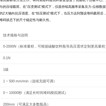
缩试验标准方法工作。将待测塑料瓶试样垂直放置于试验机下压板中心。
向的压缩载荷。在“压溃测试"模式下，仪器持续高频率采集压力-位移数
的Z大轴向抗压强度。在“恒压测试"模式下，当压力达到预设堆码载荷后
堆码状态下的尺寸稳定性与耐久性。
技术规格与说明
0-2000N（标准量程，可根据碳酸饮料瓶等高压需求定制更高量程
0.1N
1级
1 ~ 500 mm/min（连续无级可调）
0 ~ 10000秒（满足长时间堆码模拟测试）
200mm（可满足大多数瓶高）