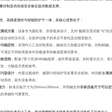
量控制及供应链安全验证提供数据支撑。
性、高精度测控与智能防护于一体，其核心优势在于：
压测试方案
：设备专为圆柱形、异形瓶身设计，支持“极限压溃试验"与“恒
系统自动恒压补压，全面评估瓶子的承压可靠性及抗蠕变能力。
控与稳定性
：采用PLC工业控制系统，确保压力加载过程平稳、控制精确。力值
，可满足不同材质瓶体对加载速率的敏感度测试要求。
高效流程
：配备7英寸高清HMI触摸屏，操作界面直观。实时显示压力、
报告，大幅提升质检效率。
防污染设计
：内置过载保护、极限行程保护等多重安全机制。特别配备
液
传动系统，延长设备寿命。
能力
：标准压板尺寸为250mmx300mm，并明确支持
非标压板尺寸可以定
试的准确性与重复性。