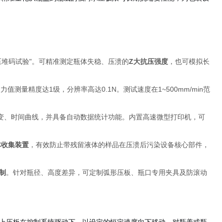
压堆码试验"。可精准测定瓶体失稳、压溃的
Z大抗压强度
，也可模拟长
测量精度达1级，分辨率高达0.1N。测试速度在1~500mm/min范
形变、时间曲线，并具备自动数据统计功能。内置高速微型打印机，可
体收集装置
，有效防止带残留液体的样品在压溃后污染设备核心部件，
制
。针对瓶径、高度差异，可定制弧形压板、瓶口专用夹具及防滚动