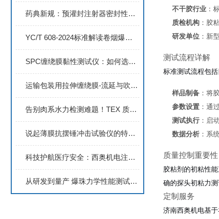
不干胶行业
：
药典新规：预灌封注射器密封性检测的两大核心方法
质检机构
：胶
研发单位
：新
YC/T 608-2024标准解读卷烟爆珠强度测试仪技术新规范
测试流程详解
SPC缠绕膜黏性测试仪：如何选择适合的PE缠绕膜？
标准测试流程包括
运输包装用拉伸缠绕膜-流延与吹塑工艺的检测要点与标准解读
样品制备
：将
参数设置
：通
告别肉系水力检测难题！TEX 质构分析仪定制专业方案
测试执行
：启
说起薄膜抗摆锤冲击试验仪的特点，你了解多少呢？
数据分析
：系
质量控制重要性
科技护航医疗安全：西奥机电注射器针管测试仪器供应商
胶粘剂的初粘性能
从研发到量产 爆珠力学性能测试与产线质控完整指南
确的探头初粘力测
定制服务
济南西奥机电基于