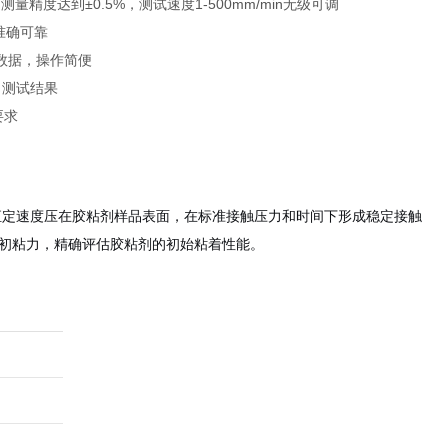
度达到±0.5%，测试速度1-500mm/min无级可调
准确可靠
数据，操作简便
出测试结果
要求
恒定速度压在胶粘剂样品表面，在标准接触压力和时间下形成稳定接触
初粘力，精确评估胶粘剂的初始粘着性能。