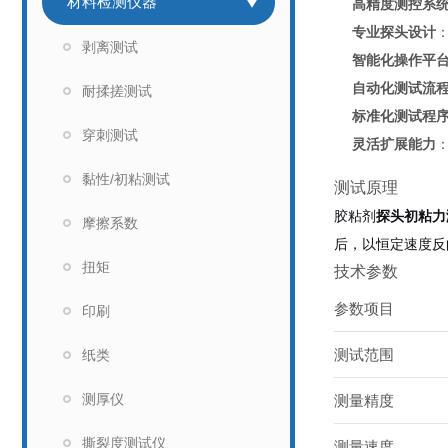
材料检测仪器
高精度测控系
专业探头设计
剥离测试
智能化操作平
自动化测试流
耐揉搓测试
标准化测试程
穿刺测试
灵活扩展能力
黏性/初粘测试
测试原理
胶粘剂
探头初粘力
摩擦系数
后，以恒定速度反
扭矩
技术参数
参数项目
印刷
测试范围
纸类
测厚仪
测量精度
撕裂度测试仪
测量速度