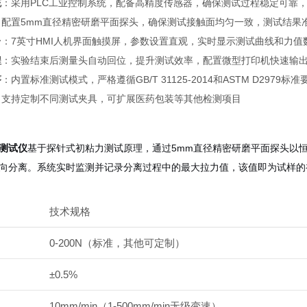
统
：采用PLC工业控制系统，配备高精度传感器，确保测试过程稳定可靠，测量精
：配置5mm直径精密研磨平面探头，确保测试接触面均匀一致，测试结果
台
：7英寸HMI人机界面触摸屏，参数设置直观，实时显示测试曲线和力值
程
：实验结束后测量头自动回位，提升测试效率，配置微型打印机快速输
序
：内置标准测试模式，严格遵循GB/T 31125-2014和ASTM D2979标准
：支持定制不同测试夹具，可扩展医药包装等其他检测项目
测试仪
基于探针式初粘力测试原理，通过5mm直径精密研磨平面探头以
向分离。系统实时监测并记录分离过程中的最大拉力值，该值即为试样的
技术规格
0-200N（标准，其他可定制）
±0.5%
10mm/min（1-500mm/min无级变速）