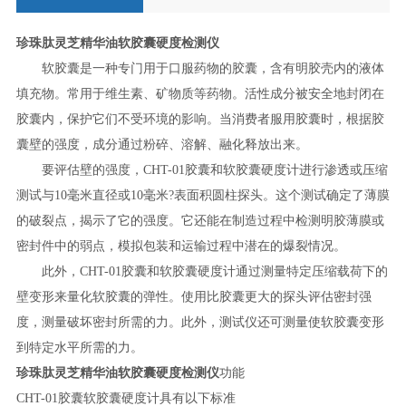
珍珠肽灵芝精华油软胶囊硬度检测仪
软胶囊是一种专门用于口服药物的胶囊，含有明胶壳内的液体
填充物。常用于维生素、矿物质等药物。活性成分被安全地封闭在
胶囊内，保护它们不受环境的影响。当消费者服用胶囊时，根据胶
囊壁的强度，成分通过粉碎、溶解、融化释放出来。
要评估壁的强度，
CHT-01胶囊和软胶囊硬度计进行渗透或压缩
测试与10毫米直径或10毫米?表面积圆柱探头。这个测试确定了薄膜
的破裂点，揭示了它的强度。它还能在制造过程中检测明胶薄膜或
密封件中的弱点，模拟包装和运输过程中潜在的爆裂情况。
此外，
CHT-01胶囊和软胶囊硬度
计通过
测量特定压缩载荷下的
壁变形来量化软胶囊的弹性。使用比胶囊更大的探头评估密封强
度，测量破坏密封所需的力。此外，测试仪还可测量使软胶囊变形
到特定水平所需的力。
珍珠肽灵芝精华油软胶囊硬度检测仪
功能
CHT-01胶囊软胶囊硬度计具有以下标准