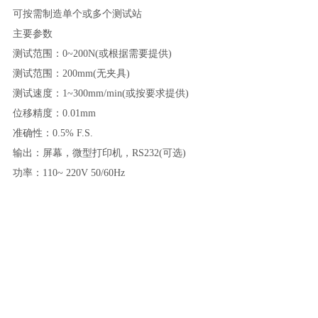
可按需制造单个或多个测试站
主要参数
测试范围
：
0~200N(或根据需要提供)
测试范围
：
200mm(无夹具)
测试
速度
：
1~300mm/min(或按要求提供)
位移精度
：
0.01
mm
准确
性：
0.5% F.S.
输出
：
屏幕，
微型
打印机，
RS232(可选)
功率
：
110~ 220V 50/60H
z