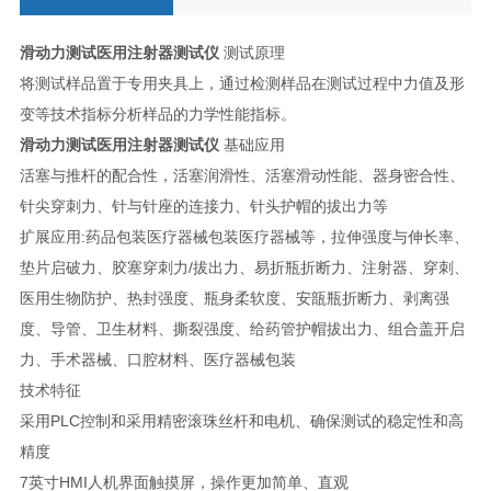
滑动力测试医用注射器测试仪
测试原理
将测试样品置于专用夹具上，通过检测样品在测试过程中力值及形
变等技术指标分析样品的力学性能指标。
滑动力测试医用注射器测试仪
基础应用
活塞与推杆的配合性，活塞润滑性、活塞滑动性能、器身密合性、
针尖穿刺力、针与针座的连接力、针头护帽的拔出力等
扩展应用:药品包装医疗器械包装医疗器械等，拉伸强度与伸长率、
垫片启破力、胶塞穿刺力/拔出力、易折瓶折断力、注射器、穿刺、
医用生物防护、热封强度、瓶身柔软度、安瓿瓶折断力、剥离强
度、导管、卫生材料、撕裂强度、给药管护帽拔出力、组合盖开启
力、手术器械、口腔材料、医疗器械包装
技术特征
采用PLC控制和采用精密滚珠丝杆和电机、确保测试的稳定性和高
精度
7英寸HMI人机界面触摸屏，操作更加简单、直观