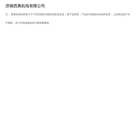
济南西奥机电有限公司
注：
西奥机电始终致力于产品性能和功能的创新及改进，基于该原因，产品技术规格亦会相应改变。上述情况恕不另
行通知，本公司保留修改权与最终解释权。