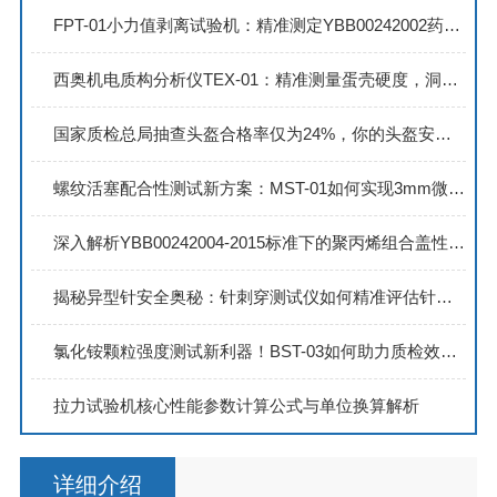
FPT-01小力值剥离试验机：精准测定YBB00242002药用复合硬片剥离强度
西奥机电质构分析仪TEX-01：精准测量蛋壳硬度，洞悉材料机械性能
国家质检总局抽查头盔合格率仅为24%，你的头盔安全吗？
螺纹活塞配合性测试新方案：MST-01如何实现3mm微位移稳定监测？
深入解析YBB00242004-2015标准下的聚丙烯组合盖性能检测流程
揭秘异型针安全奥秘：针刺穿测试仪如何精准评估针尖锋利与穿刺力
氯化铵颗粒强度测试新利器！BST-03如何助力质检效率提升50%？
拉力试验机核心性能参数计算公式与单位换算解析
详细介绍