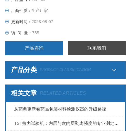
5. 不同夹具可实现其它项目的测试
厂商性质：
生产厂家
6. 限位保护及自动保护功能保证了操作及运行安全。
7. 微型打印机
更新时间：
2026-08-07
8. RS232接口及专
访 问 量：
735
产品咨询
联系我们
产品分类
PRODUCT CLASSIFICATION
相关文章
RELATED ARTICLES
从药典更新看药品包装材料检测仪器的升级路径
TST拉力试验机：内层与次内层剥离强度的专业测定方案