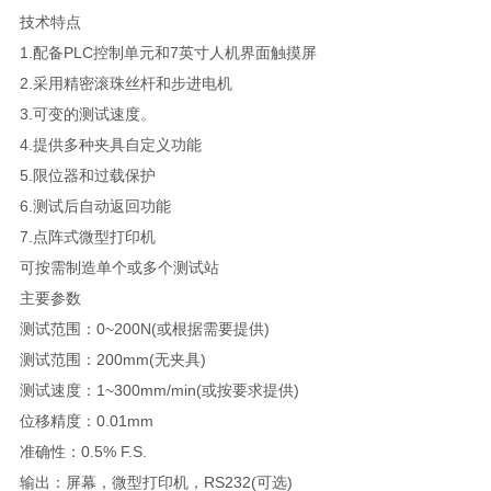
技术特点
1.
配备
PLC
控制单元和
7
英寸人机界面触摸屏
2.
采用精密滚珠丝杆和步进电机
3.
可变的测试速度。
4.
提供多种夹具自定义功能
5.
限位器和过载保护
6.
测试后自动返回功能
7.
点阵式微型打印机
可按需制造单个或多个测试站
主要参数
测试范围：
0~200N(
或根据需要提供
)
测试范围：
200mm(
无夹具
)
测试速度：
1~300mm/min(
或按要求提供
)
位移精度：
0.01mm
准确性：
0.5% F.S.
输出：屏幕，微型打印机，
RS232(
可选
)