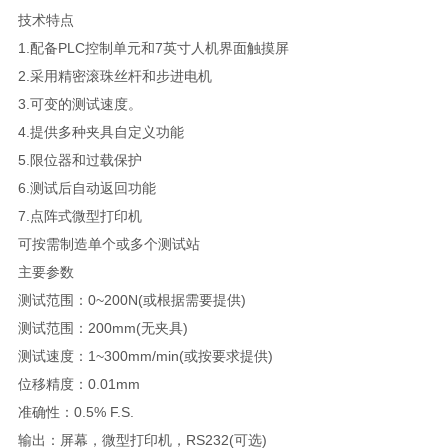
技术特点
1.
配备
PLC
控制单元和
7
英寸人机界面触摸屏
2.
采用精密滚珠丝杆和步进电机
3.
可变的测试速度。
4.
提供多种夹具自定义功能
5.
限位器和过载保护
6.
测试后自动返回功能
7.
点阵式微型打印机
可按需制造单个或多个测试站
主要参数
测试范围：
0~200N(
或根据需要提供
)
测试范围：
200mm(
无夹具
)
测试速度：
1~300mm/min(
或按要求提供
)
位移精度：
0.01mm
准确性：
0.5% F.S.
输出：屏幕，微型打印机，
RS232(
可选
)