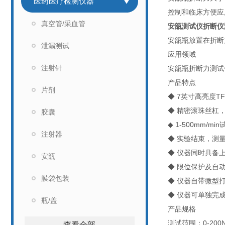
医药医疗检测仪器
控制和临床方便应
真空管/采血管
安瓿测试仪折断仪
安瓿瓶放置在折断
泄漏测试
应用领域
注射针
安瓿瓶折断力测试
产品特点
片剂
◆ 7英寸高亮度
◆ 精密滚珠丝杠
胶囊
◆ 1-500mm/
注射器
◆ 实验结束，测
◆ 仪器同时具备
安瓿
◆ 限位保护及自
膜袋包装
◆ 仪器自带微型
◆ 仪器可单独完
瓶/盖
产品规格
测试范围：0-200
查看全部