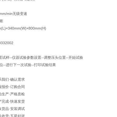
0mm/min无级变速
差
)×340mm(W)×800mm(H)
0332002
置试样--仪器试验参数设置--调整压头位置--开始试验
--进行下一次试验--打印试验结果
系我们·确认需求
服报价·订购合同
始生产·严格质检
产完成·快速发货
收货品·安装调试
认收货·五星好评