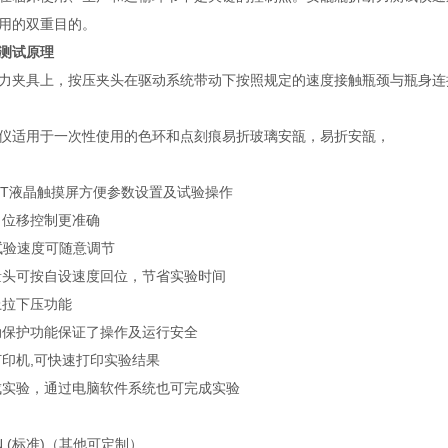
用的双重目的。
测试原理
力夹具上，按压夹头在驱动系统带动下按照规定的速度接触瓶颈与瓶身连
仪适用于一次性使用的色环和点刻痕易折玻璃安瓿，易折安瓿，
TFT液晶触摸屏方便参数设置及试验操作
，位移控制更准确
min试验速度可随意调节
量头可按自设速度回位，节省实验时间
上拉下压功能
动保护功能保证了操作及运行安全
打印机,可快速打印实验结果
成实验，通过电脑软件系统也可完成实验
N (标准)（其他可定制）