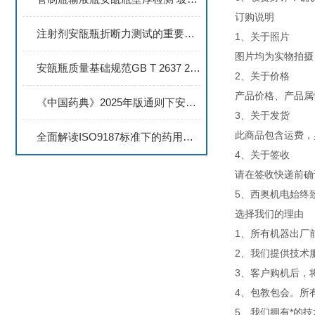
订购说明
注射剂安瓿瓶折断力测试的重要性与智能测量仪选型指南
1、关于照片
图片均为实物拍摄
安瓿瓶质量基础规范GB T 2637 2016标准要点与实施指南
2、关于价格
产品价格、产品属
《中国药典》2025年版通则下安瓿瓶折断性能的双重目标与科学评估
3、关于发货
此商品包含运费，
全面解读ISO9187标准下的药用安瓿瓶机械性能要求
4、关于签收
请在签收快递前确
5、西奥机电始终
选择我们的理由
1、所有机器出厂
2、我们提供技术
3、客户购机后，
4、包教包会。所
5、我们拥有*的