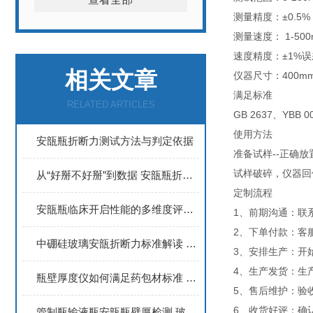
测量精度：±0.5%
测量速度： 1-50
速度精度：±1%误
相关文章
仪器尺寸：400mm(L
满足标准
RELATED ARTICLES
GB 2637、YBB 0
使用方法
安瓿瓶折断力测试方法与判定依据
准备试样--正确放
试样破碎，仪器回位
从“好掰不好掰”到数据 安瓿瓶折断力与刻痕工艺的科学关联
定制流程
安瓿瓶临床开启性能的多维度评价 从折断力到碎屑风险
1、前期沟通：联
2、下单付款：客
中硼硅玻璃安瓿折断力标准解读 与低硼硅材质的核心差异
3、安排生产：开
4、生产发货：生
瓶壁厚度仪如何满足药包材标准 安瓿瓶输液瓶检测要点
5、售后维护：验
6、收货好评：确
管制瓶输液瓶安瓿瓶壁厚检测 玻璃瓶厚度测量仪应用全解析