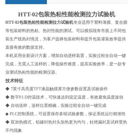
HTT-02
包装热粘性能检测拉力试验机
HTT-02
包装热粘性能检测拉力试验机
专业适用于塑料薄膜、复合膜
等包装材料的热粘、热封性能的测试。可以模拟现有市面上不同包
装生产线热封情况，为客户选择包装材料和提升包装灌装效率提供
直接有效的数据支持。
本机采用全新设计方案，增加自动进样装置，实验过程全自动一键
完成，无需人工送样的，降低操作难度，提高实验效率，是一款专
业测试热粘性能的检测仪器。
技术特征
◆
7
英寸高亮度
TFT
液晶触摸屏方便参数设置及试验操作
◆
数字
P.I.D
控温技术，可快速达到设定温度，有效避免温度波动
◆
自动送样，送样位置精确，实验过程全自动一键完成
◆
PLC
控制系统，可设置保存多组试验参数，保证系统运行精准性
◆
双加热模式，铝罐封热封头加热更为均匀，杜绝漏封及试样受热
不均现象