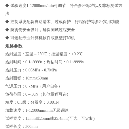
◆
试验速度
1-12000mm/min
可调节，符合多种标准以及非标测试方
法
◆
控制系统配备自动清零、过载保护、行程保护等多种实用功能
◆
防烫伤安全设计，确保测试过程安全
◆
可选配专业计算机软件或微型打印机
规格参数
热封温度：室温～
250
℃；控温精度：±
0.2
℃
热封时间：
0.1~9999s
；热粘时间：
0.1~9999s
热封压力：
0.05MPa
～
0.7MPa
热封面积：
10mmx50mm
气源压力：
0.7MPa
（用户自备）
负荷范围：
0
～
50N
（其他量程可选）
精度：
0.5
级；分辨率：
0.001N
加载速度：
1-12000mm/min
无级调速
试样宽度：
15mm
或
25mm
或
25.4mm(
可选、可定制
)
试样长度：
300mm