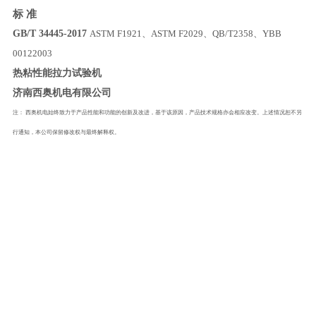
标
准
GB/T 34445-2017
ASTM F1921
、
ASTM F2029
、
QB/T2358
、
YBB
00122003
热粘性能拉力试验机
济南西奥机电有限公司
注：
西奥机电始终致力于产品性能和功能的创新及改进，基于该原因，产品技术规格亦会相应改变。上述情况恕不另
行通知，本公司保留修改权与最终解释权。