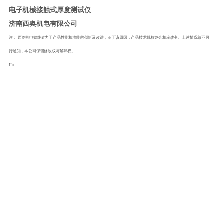
电子机械接触式厚度测试仪
济南西奥机电有限公司
注：
西奥机电始终致力于产品性能和功能的创新及改进，基于该原因，产品技术规格亦会相应改变。上述情况恕不另
行通知，本公司保留修改权与解释权。
Hu