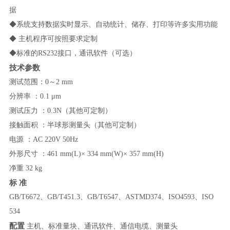
据
◆系统支持数据实时显示、自动统计、储存、打印等许多实用功能
◆
主机程序可按照要求定制
◆标准的
RS232
接口，通讯软件（可选）
技术参数
测试范围：
0
～
2 mm
分辨率
：
0.1
μ
m
测试压力
：
0.3N（其他可定制）
接触面积
：半球形测量头（其他可定制）
电源
：
AC 220V 50Hz
外形尺寸
：
461 mm(L)
×
334 mm(W)
×
357 mm(H)
净重
32 kg
标
准
GB/T6672
、
GB/T451.3
、
GB/T6547
、
ASTMD374
、
ISO4593
、
ISO
534
配置
主机、标准量块、通讯软件、通信电缆、测量头