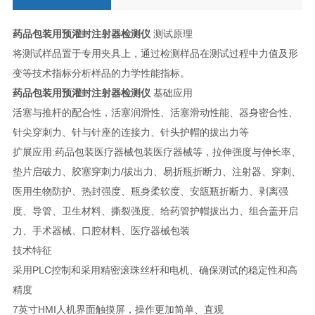
药品包装用预灌封注射器检测仪
测试原理
将测试样品置于专用夹具上，通过检测样品在测试过程中力值及形
变等技术指标分析样品的力学性能指标。
药品包装用预灌封注射器检测仪
基础应用
活塞与推杆的配合性，活塞润滑性、活塞滑动性能、器身密合性、
针尖穿刺力、针与针座的连接力、针头护帽的拔出力等
扩展应用:药品包装医疗器械包装医疗器械等，拉伸强度与伸长率、
垫片启破力、胶塞穿刺力/拔出力、易折瓶折断力、注射器、穿刺、
医用生物防护、热封强度、瓶身柔软度、安瓿瓶折断力、剥离强
度、导管、卫生材料、撕裂强度、给药管护帽拔出力、组合盖开启
力、手术器械、口腔材料、医疗器械包装
技术特征
采用PLC控制和采用精密滚珠丝杆和电机、确保测试的稳定性和高
精度
7英寸HMI人机界面触摸屏，操作更加简单、直观