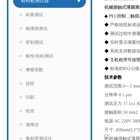
材料检测仪器
机械接触式薄膜测
剥离测试
◆ PLC控制，触
◆
严格按照标准
耐揉搓测试
◆
测试过程中测
穿刺测试
◆
实时显示测量结
◆
系统支持数据
黏性/初粘测试
◆ 主机程序可按
◆
标准的RS23
摩擦系数
技术参数
扭矩
测试范围 0～2 m
分辨率 0.1 μm
印刷
测试压力 17.5±1
纸类
接触面积 50 mm2
电源 AC 220V 50H
测厚仪
尺寸: 450mm(L)*3
撕裂度测试仪