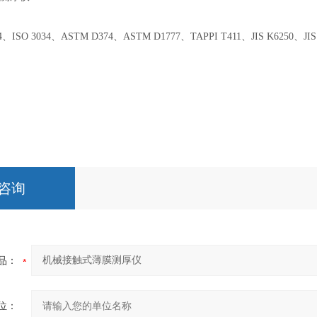
34、ISO 3034、ASTM D374、ASTM D1777、TAPPI T411、JIS K6250、JIS K
咨询
品：
位：