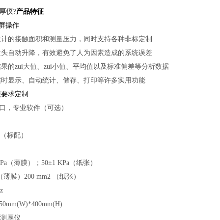
厚仪
?
产品特征
摸屏操作
设计的接触面积和测量压力，同时支持各种非标定制
量头自动升降，有效避免了人为因素造成的系统误差
果的zui大值、zui小值、平均值以及标准偏差等分析数据
实时显示、自动统计、储存、打印等许多实用功能
照要求定制
2接口，专业软件（可选）
m（标配）
 KPa（薄膜）；50±1 KPa（纸张）
（薄膜）200 mm2 （纸张）
z
50mm(W)*400mm(H)