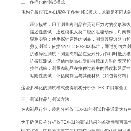
二、多样化的测试模式
质构分析仪TEX-01配备了多种测试模式，以满足不同
压缩模式
：用于测量肉制品在受到压力时的变形和恢
描述性测试
：通过模拟人类口腔的咀嚼动作，对肉制
穿刺实验
：使用探针穿透肉制品，测量其穿透阻力和
剪切测试
：依据NY/T 1180-2006标准，通过
抗破碎性测试
：测量肉制品在受到外力作用时抵抗破
抗挤压测试
：评估肉制品在受到持续压力时的变形和
拉伸试验
：测量肉制品在拉伸过程中的强度和延展性
黏附性测试
：评估肉制品与其他材料（如包装材料）
这些多样化的测试模式使得质构分析仪TEX-01能够全
三、测试样品与测试方法
在肉制品行业，质构分析仪TEX-01的测试样品通常
为了确保质构分析仪TEX-01的测试结果的准确性和可靠性
国家标准。该标准规定了使用剪切力测定法评估肉制品嫩