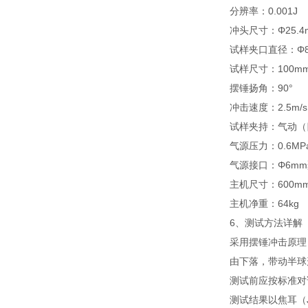
分辨率：0.001J
冲头尺寸：Φ25.4
试样夹口直径：Φ8
试样尺寸：100mm×
摆锤扬角：90°
冲击速度：2.5m/s
试样夹持：气动（
气源压力：0.6M
气源接口：Φ6m
主机尺寸：600mm
主机净重：64kg
6、测试方法详解
采用摆锤冲击原理
由下落，带动半球
测试前应按标准对
测试结果以焦耳（