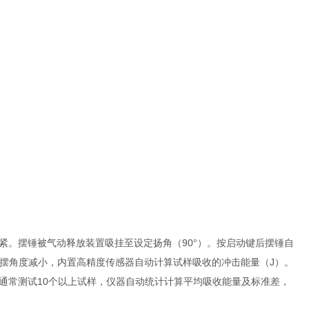
紧。摆锤被气动释放装置吸挂至设定扬角（90°）。按启动键后摆锤自
回摆角度减小，内置高精度传感器自动计算试样吸收的冲击能量（J）。
通常测试10个以上试样，仪器自动统计计算平均吸收能量及标准差，