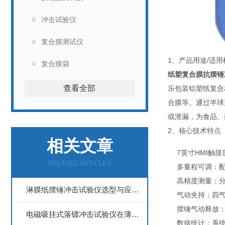
冲击试验仪
复合膜测试仪
1、产品用途/适用
复合膜袋
纸塑复合膜抗摆锤
查看全部
乐包装铝塑纸复合
合膜等。通过半球
或泄漏，为食品、
2、核心技术特点
相关文章
7英寸HMI触
RELATED ARTICLES
多量程可调：配
高精度测量：分
淋膜纸摆锤冲击试验仪选型与应用指南
气动夹持：四
摆锤气动释放
电磁吸挂式落镖冲击试验仪在薄膜质检 GB/T 9639.1与ASTM D1709标准解读
数据统计：系