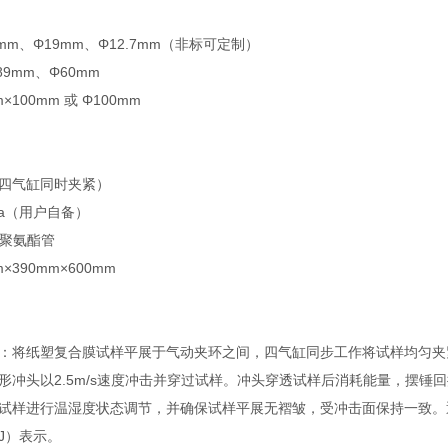
mm、Φ19mm、Φ12.7mm（非标可定制）
9mm、Φ60mm
100mm 或 Φ100mm
四气缸同时夹紧）
Pa（用户自备）
m聚氨酯管
×390mm×600mm
：将纸塑复合膜试样平展于气动夹环之间，四气缸同步工作将试样均匀夹
形冲头以2.5m/s速度冲击并穿过试样。冲头穿透试样后消耗能量，摆锤
试样进行温湿度状态调节，并确保试样平展无褶皱，受冲击面保持一致。
J）表示。