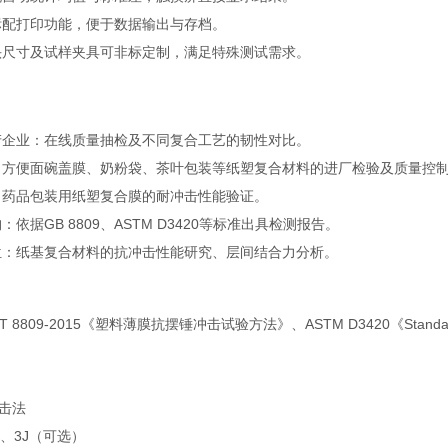
标配打印功能，便于数据输出与存档。
头尺寸及试样夹具可非标定制，满足特殊测试需求。
产企业：在线质量抽检及不同复合工艺的韧性对比。
：方便面碗盖膜、奶粉袋、茶叶包装等纸塑复合材料的进厂检验及质量控
：药品包装用纸塑复合膜的耐冲击性能验证。
依据GB 8809、ASTM D3420等标准出具检测报告。
位：纸基复合材料的抗冲击性能研究、层间结合力分析。
B/T 8809-2015《塑料薄膜抗摆锤冲击试验方法》、ASTM D3420《Standard Test M
击法
J、3J（可选）