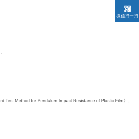
微信扫一扫
制。
ethod for Pendulum Impact Resistance of Plastic Film》、