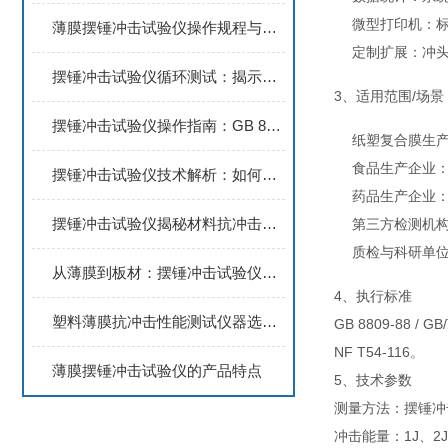
微型打印机：
薄膜摆锤冲击试验仪操作规程与测试原理专业解析
定制扩展：冲
摆锤冲击试验仪循环测试：揭示材料抗疲劳冲击性能核心指标
3、适用范围/场景
摆锤冲击试验仪操作指南：GB 8809 标准下的薄膜冲击测试要点
纸塑复合膜生
食品生产企业
摆锤冲击试验仪技术解析：如何精准捕捉材料破裂瞬间能量值
药品生产企业
摆锤冲击试验仪揭秘材料抗冲击韧性优化关键
第三方检测机构：
质检与科研单
从薄膜到板材：摆锤冲击试验仪的多场景检测实力大揭秘
4、执行标准
塑料薄膜抗冲击性能测试仪器选择——PIT-01摆锤冲击试验仪
GB 8809-88 / G
NF T54-116。
薄膜摆锤冲击试验仪的产品特点
5、技术参数
测量方法：摆锤冲
冲击能量：1J、2