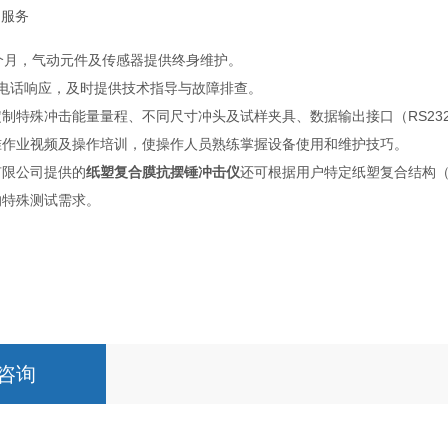
制服务
个月，气动元件及传感器提供终身维护。
内电话响应，及时提供技术指导与故障排查。
制特殊冲击能量量程、不同尺寸冲头及试样夹具、数据输出接口（RS232/
准作业视频及操作培训，使操作人员熟练掌握设备使用和维护技巧。
有限公司提供的
纸塑复合膜抗摆锤冲击仪
还可根据用户特定纸塑复合结构
的特殊测试需求。
咨询