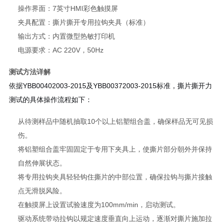
操作界面：7英寸HMI彩色触摸屏
夹具配置：撕片撕开专用拉钩夹具（标准）
输出方式：内置微型热敏打印机
电源要求：AC 220V，50Hz
测试方法详解
依据YBB00402003-2015及YBB00372003-2015标准，撕片撕开力
测试的具体操作流程如下：
从待测样品中随机抽取10个以上铝塑组合盖，确保样品无可见损
伤。
将铝塑组合盖牢固固定于专用下夹具上，使撕片部分朝外并保持
自然伸展状态。
将专用拉钩夹具轻轻钩住撕片的中部位置，确保拉钩与撕片接触
点无滑脱风险。
在触摸屏上设置试验速度为100mm/min，启动测试。
驱动系统带动拉钩以规定速度垂直向上运动，逐渐对撕片施加拉