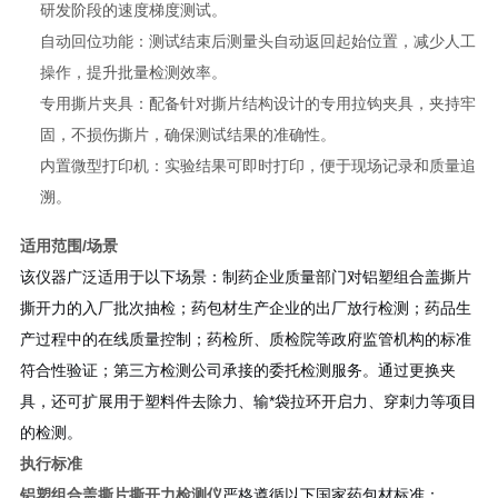
研发阶段的速度梯度测试。
自动回位功能：测试结束后测量头自动返回起始位置，减少人工
操作，提升批量检测效率。
专用撕片夹具：配备针对撕片结构设计的专用拉钩夹具，夹持牢
固，不损伤撕片，确保测试结果的准确性。
内置微型打印机：实验结果可即时打印，便于现场记录和质量追
溯。
适用范围/场景
该仪器广泛适用于以下场景：制药企业质量部门对铝塑组合盖撕片
撕开力的入厂批次抽检；药包材生产企业的出厂放行检测；药品生
产过程中的在线质量控制；药检所、质检院等政府监管机构的标准
符合性验证；第三方检测公司承接的委托检测服务。通过更换夹
具，还可扩展用于塑料件去除力、输*袋拉环开启力、穿刺力等项目
的检测。
执行标准
铝塑组合盖撕片撕开力检测仪
严格遵循以下国家药包材标准：