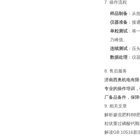
7. 操作流程
样品制备
：从批
仪器准备
：接
单粒测试
：将
力峰值。
连续测试
：压
数据处理
：仪
8. 售后服务
济南西奥机电有限
专业的操作培训，
厂备品备件，保障
9. 相关文章
解析掺混肥料BB肥
粒状重过磷酸钙
解读GB 105