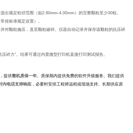
定粒径范围（如2.80mm-4.00mm）的完整颗粒至少30粒。
通常按标准规定设置）。
移并对颗粒施压，直至颗粒破碎。仪器自动记录并保存该颗粒的抗压碎
。
抗压碎力"。结果可通过内置微型打印机直接打印测试报告。
，提供
整机质保一年
。质保期内提供免费的软件升级服务。我们提供
时内电话支持响应
，必要时安排工程师远程或现场支持。长期供应原