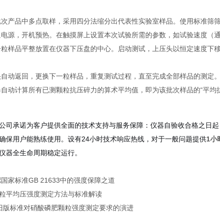
次产品中多点取样，采用四分法缩分出代表性实验室样品。使用标准筛筛选出规
通电源，开机预热。在触摸屏上设置本次试验所需的参数，如试验速度（
一粒样品平整放置在仪器下压盘的中心。启动测试，上压头以恒定速度下
头自动返回，更换下一粒样品，重复测试过程，直至完成全部样品的测定
器自动计算所有已测颗粒抗压碎力的算术平均值，即为该批次样品的“平均
公司承诺为客户提供全面的技术支持与服务保障：仪器自验收合格之日起
确保用户能熟练使用。设有24小时技术响应热线，对于一般问题提供
1小
仪器全生命周期稳定运行。
国家标准GB 21633中的强度保障之道
颗粒平均压强度测定方法与标准解读
16新旧版标准对硝酸磷肥颗粒强度测定要求的演进