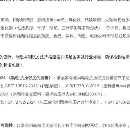
酸磷肥、硝酸磷钾肥、肥料级氯hua钾、氯化铵、钙镁磷肥、大颗粒复合肥
工催化剂（包括条形、环形、球形、三叶草形等多种形状）、分子筛、树
用于需要评估颗粒强度的药品、食品、饲料、陶瓷、电池材料等球形或规
的设计、制造与测试方法严格遵循并满足国家及行业标准，确保检测结果
的标准包括：
0-2024 《颗粒 抗压强度的测量》
：该国家标准为颗粒抗压强度测量提供了通
如GB/T 10516-2012（硝酸磷肥）、GB/T 37918-2019（肥料级氯h
014-2024（大颗粒复合肥料，要求抗压碎力≥40.0N或100.0N）。
如HG/T 2782-2024《化工催化剂颗粒抗压碎力的测定》、HG/T 278
据可靠性
：仪器采用高精度传感器和全数字闭环测控系统，力值分辨率高