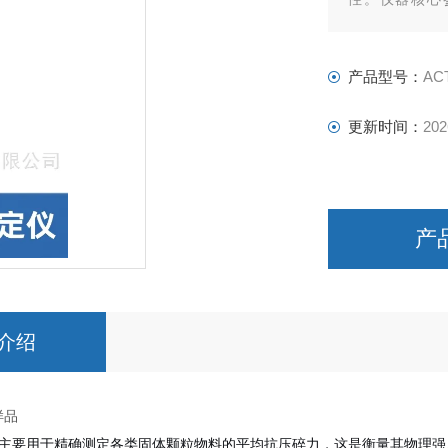
±0.5%，试验
打印机，实现便
产品型号：
AC
更新时间：
202
产
介绍
样品
主要用于精确测定各类固体颗粒物料的平均抗压碎力，这是衡量其物理强