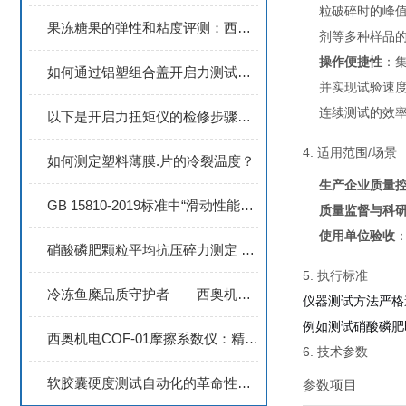
粒破碎时的峰值
果冻糖果的弹性和粘度评测：西奥机电TEX-01质构仪行业新标准
剂等多种样品
操作便捷性
：
如何通过铝塑组合盖开启力测试优化产品设计
并实现试验速
连续测试的效
以下是开启力扭矩仪的检修步骤和注意事项
4. 适用范围/场景
如何测定塑料薄膜.片的冷裂温度？
生产企业质量
GB 15810-2019标准中“滑动性能及试验方法”的核心要点
质量监督与科
使用单位验收
硝酸磷肥颗粒平均抗压碎力测定 标准方法、仪器要求与关键控制点
5. 执行标准
冷冻鱼糜品质守护者——西奥机电凝胶强度测试仪
仪器测试方法严格
例如测试硝酸磷肥即执
西奥机电COF-01摩擦系数仪：精准测量，优化材料性能
6. 技术参数
软胶囊硬度测试自动化的革命性变革
参数项目