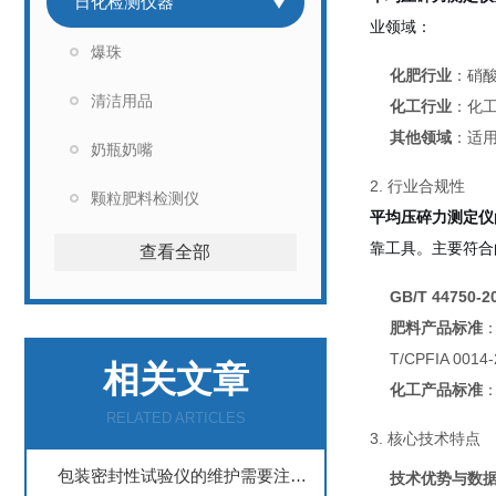
日化检测仪器
业领域：
爆珠
化肥行业
：硝
清洁用品
化工行业
：化
其他领域
：适
奶瓶奶嘴
2. 行业合规性
颗粒肥料检测仪
平均压碎力测定仪
靠工具。主要符合
查看全部
GB/T 4475
肥料产品标准
：
T/CPFIA 0
相关文章
化工产品标准
：
RELATED ARTICLES
3. 核心技术特点
包装密封性试验仪的维护需要注意以下事项
技术优势与数