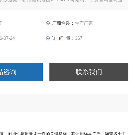
速度可在1-500mm/min范围内无级调速，并配备7英寸触摸屏及微型
捷操作与快速数据输出。
T
厂商性质：
生产厂家
6-07-24
访 问 量：
367
品咨询
联系我们
度、耐用性与质量均一性的关键指标。其适用样品广泛，涵盖多个工