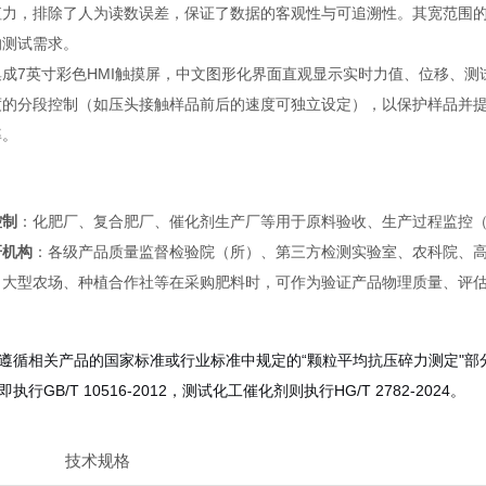
力，排除了人为读数误差，保证了数据的客观性与可追溯性。其宽范围的测
的测试需求。
集成7英寸彩色HMI触摸屏，中文图形化界面直观显示实时力值、位移、
度的分段控制（如压头接触样品前后的速度可独立设定），以保护样品并
率。
控制
：化肥厂、复合肥厂、催化剂生产厂等用于原料验收、生产过程监控
研机构
：各级产品质量监督检验院（所）、第三方检测实验室、农科院、
：大型农场、种植合作社等在采购肥料时，可作为验证产品物理质量、评
遵循相关产品的国家标准或行业标准中规定的“颗粒平均抗压碎力测定"
行GB/T 10516-2012，测试化工催化剂则执行HG/T 2782-2024。
技术规格