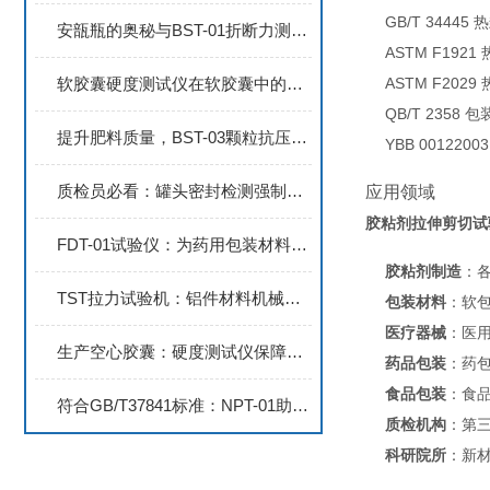
GB/T 3444
安瓿瓶的奥秘与BST-01折断力测试仪
ASTM F192
软胶囊硬度测试仪在软胶囊中的应用：优缺点分析
ASTM F202
QB/T 2358
提升肥料质量，BST-03颗粒抗压测试设备助力农业可持续发展
YBB 0012
质检员必看：罐头密封检测强制新规如何应对？
应用领域
胶粘剂拉伸剪切试
FDT-01试验仪：为药用包装材料提供全面的耐冲击性测试方案
胶粘剂制造
：
TST拉力试验机：铝件材料机械性能测试的工具
包装材料
：软
医疗器械
：医
生产空心胶囊：硬度测试仪保障质量
药品包装
：药
食品包装
：食
符合GB/T37841标准：NPT-01助力药包材穿刺力精准测试
质检机构
：第
科研院所
：新