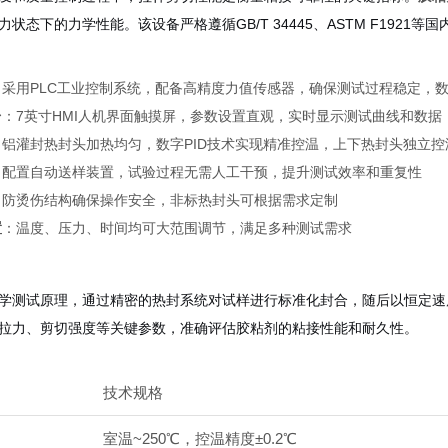
状态下的力学性能。该设备严格遵循GB/T 34445、ASTM F192
：采用PLC工业控制系统，配备高精度力值传感器，确保测试过程稳定，
台
：7英寸HMI人机界面触摸屏，参数设置直观，实时显示测试曲线和数据
：铝灌封热封头加热均匀，数字PID技术实现精准控温，上下热封头独立控
：配置自动送样装置，试验过程无需人工干预，提升测试效率和重复性
：防烫伤结构确保操作安全，非标热封头可根据需求定制
置
：温度、压力、时间均可大范围调节，满足多种测试需求
学测试原理，通过精密的热封系统对试样进行标准化封合，随后以恒定速
拉力、剪切强度等关键参数，准确评估胶粘剂的粘接性能和耐久性。
技术规格
室温~250℃，控温精度±0.2℃