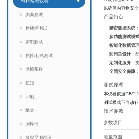
材料检测仪器
以确保内容物安全
剥离测试
产品特点
精密测控系统
耐揉搓测试
多功能测试模
穿刺测试
智能化数据管
防污染设计
：
黏性/初粘测试
定制化服务
：
摩擦系数
全面安全保障
扭矩
测试原理
本仪器依据GB/
印刷
测试模式下自动补
纸类
技术参数
参数项目
测厚仪
测量范围
撕裂度测试仪