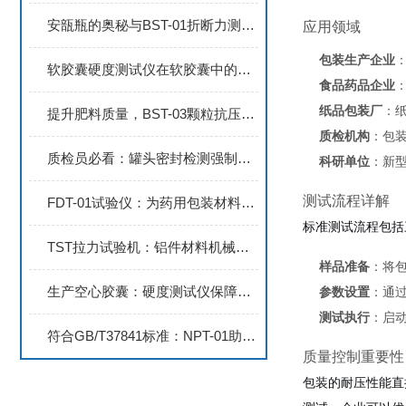
安瓿瓶的奥秘与BST-01折断力测试仪
应用领域
包装生产企业
软胶囊硬度测试仪在软胶囊中的应用：优缺点分析
食品药品企业
纸品包装厂
：
提升肥料质量，BST-03颗粒抗压测试设备助力农业可持续发展
质检机构
：包
质检员必看：罐头密封检测强制新规如何应对？
科研单位
：新
测试流程详解
FDT-01试验仪：为药用包装材料提供全面的耐冲击性测试方案
标准测试流程包括
TST拉力试验机：铝件材料机械性能测试的工具
样品准备
：将
生产空心胶囊：硬度测试仪保障质量
参数设置
：通
测试执行
：启
符合GB/T37841标准：NPT-01助力药包材穿刺力精准测试
质量控制重要性
包装的耐压性能直