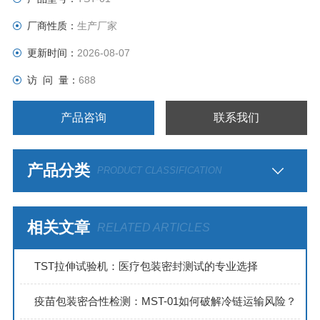
5. 不同夹具可实现其它项目的测试
厂商性质：
生产厂家
6. 限位保护及自动保护功能保证了操作及运行安全。
7. 微型打印机
更新时间：
2026-08-07
8. RS232接口及专
访 问 量：
688
产品咨询
联系我们
产品分类
PRODUCT CLASSIFICATION
相关文章
RELATED ARTICLES
TST拉伸试验机：医疗包装密封测试的专业选择
疫苗包装密合性检测：MST-01如何破解冷链运输风险？