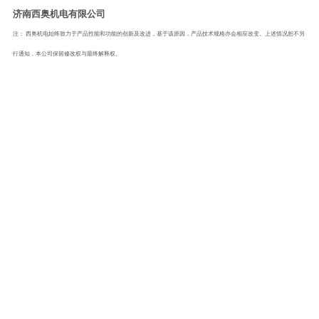
济南西奥机电有限公司
注：
西奥机电始终致力于产品性能和功能的创新及改进，基于该原因，产品技术规格亦会相应改变。上述情况恕不另
行通知，本公司保留修改权与最终解释权。