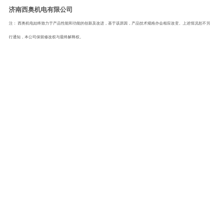
济南西奥机电有限公司
注： 西奥机电始终致力于产品性能和功能的创新及改进，基于该原因，产品技术规格亦会相应改变。上述情况恕不另
行通知，本公司保留修改权与最终解释权。