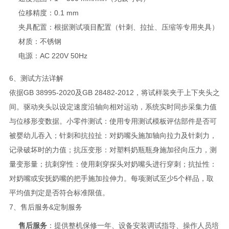
位移精度：0.1 mm
夹具配置：根据测试项目配置（针刺、拉扯、压缩等专用夹具）
材质：不锈钢
电源：AC 220V 50Hz
6、测试方法详解
依据GB 38995-2020及GB 28482-2012，将试样装夹于上下夹头之
间。驱动夹头以设定速度沿轴向相对运动，系统实时同步采集力值
与位移形变数据。小零件测试：使用专用测试模板评估部件是否可
被婴幼儿吞入；针刺和抗拉扯：对奶嘴头施加轴向拉力及针刺力，
记录破坏时的力值；抗压变形：对塑料奶瓶瓶身施加径向压力，测
量变形量；抗刺穿性：使用刺穿探头对奶嘴头进行穿刺；抗扯性：
对奶嘴或安抚奶嘴的把手施加拉伸力。每项测试至少5个样品，取
平均值判定是否符合标准限值。
7、售后服务&定制服务
售后服务
：提供整机保修一年、设备安装调试指导、操作人员培