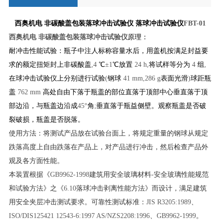
西奥机电
非碳酸盖包装落球冲击试验仪
落球冲击试验仪
FBT-01
西奥机电
非碳酸盖包装落球冲击试验仪
原理：
耐冲击性能试验：瓶子中注人标称容量水后，用盖机按满足封益要
求的额定扭矩封上非碳酸盖
,4
℃
±1
℃放置
24 h,
将试样等分为
4
组
,
在球冲击试验仪上分别进行试验
(
钢球
41 mm,286 g
表面光滑
)
球距瓶
盖
762 mm
高处自由下落于瓶盖的部位直落于顶部中心垂直落于顶
部边沿，与瓶盖边沿成
45°
角
;
垂直落于瓶益侧壁。观察瓶盖是否破
裂破损，瓶盖是否脱落。
使用方法：将测试产品放在试验台面上，将规定重量的钢球从规定
跌落高度上自由跌落在产品上，对产品进行冲击，然后检查产品外
观及各方面性能。
本装置根据《
GB9962-1998
建筑用安全玻璃材料
-
安全玻璃性能规范
和试验方法》之《
6.10
落球冲击剥离性能方法》而设计，满足建筑
用安全夹层冲击测试要求。可靠性测试标准：
JIS R3205:1989
、
ISO/DIS125421 12543-6:1997 AS/NZS2208:1996
、
GB9962-1999
。