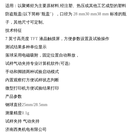
适用：以聚烯烃为主要原材料
,
经注塑、热压或其他工艺成型的塑料
防盗瓶盖
(
以下简称
“
瓶盖
"
），口径为
28 mm30 mm38 mm
标准的瓶
子，其他尺寸可定制。
技术特征
7
英寸高亮度
TFT
液晶触摸屏，方便参数设置及试验操作
测试结果多种单位显示
落球采用电磁吸附，固定位置自动释放，
试样气动夹持专业计算机软件
(
可选
)
手动和脚踏两种试验启动模式
内置观察灯方便试样状态判断
微型打印机方便试验结果打印
产品参数
钢球直径
25mm/28.5mm
测量精度
0.1g
试样夹持 气动夹持
济南西奥机电有限公司