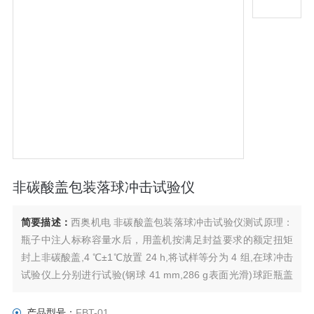
非碳酸盖包装落球冲击试验仪
简要描述：
西奥机电 非碳酸盖包装落球冲击试验仪测试原理：
瓶子中注人标称容量水后，用盖机按满足封益要求的额定扭矩
封上非碳酸盖,4 ℃±1℃放置 24 h,将试样等分为 4 组,在球冲击
试验仪上分别进行试验(钢球 41 mm,286 g表面光滑)球距瓶盖
762 mm 高处自由下落于瓶盖的部位直落于顶部中心垂直落于
顶部边沿，与瓶盖边沿成45°角;垂直落于瓶益侧壁。观察瓶盖
产品型号：
FBT-01