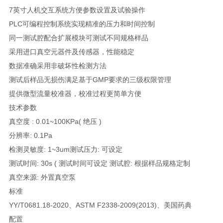
7
英寸人机交互系统方便参数设置及试验操作
PLC
可编程控制系统实现精准的压力和时间控制
同一测试腔配合扩展模块可测试不同规格样品
采用进口真空元器件及传感器，性能稳定
数据准确采用非破坏性检测方法
测试后样品无损伤满足基于
GMP
要求的三级权限管理
提供微型流量校准器，校准过程更简单方便
技术参数
真空度
: 0.01~100KPa(
绝压
)
分辨率
: 0.1Pa
检测灵敏度
: 1~3um
测试压力
:
可设定
测试时间
: 30s (
测试时间可设定 测试腔
:
根据样品规格定制
真空来源
:
外置真空泵
标准
YY/T0681.18-2020
、
ASTM F2338-2009(2013)
、美国药典
配置