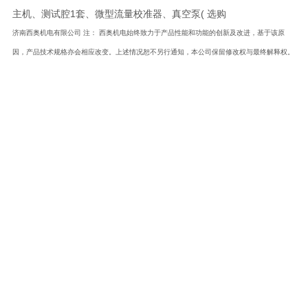
主机、测试腔
1
套、微型流量校准器、真空泵
(
选购
济南西奥机电有限公司 注： 西奥机电始终致力于产品性能和功能的创新及改进，基于该原
因，产品技术规格亦会相应改变。上述情况恕不另行通知，本公司保留修改权与最终解释权。