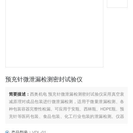
预充针微泄漏检测密封试验仪
简要描述：
西奥机电 预充针微泄漏检测密封试验仪采用真空衰
减原理对成品包装进行微泄漏检测，适用于微量泄漏检测、各
种包装容器完整性检漏。可应用于安瓶、西林瓶、HDPE瓶、预
充针等医药包装、食品包装、化工行业包装的泄漏检测。仪器
具有非破坏性、无损、:无需样品准备等优点。对比传统的色水
法、微生物挑战法检测泄漏，真空衰减法是效率高、无损的物
产品型号：
VDL-01