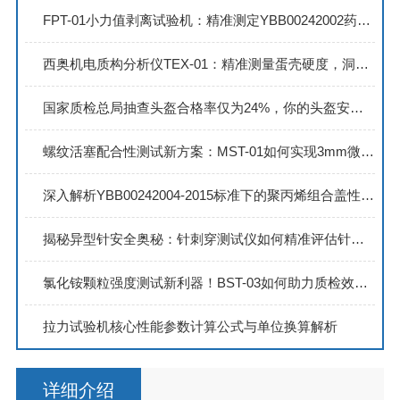
FPT-01小力值剥离试验机：精准测定YBB00242002药用复合硬片剥离强度
西奥机电质构分析仪TEX-01：精准测量蛋壳硬度，洞悉材料机械性能
国家质检总局抽查头盔合格率仅为24%，你的头盔安全吗？
螺纹活塞配合性测试新方案：MST-01如何实现3mm微位移稳定监测？
深入解析YBB00242004-2015标准下的聚丙烯组合盖性能检测流程
揭秘异型针安全奥秘：针刺穿测试仪如何精准评估针尖锋利与穿刺力
氯化铵颗粒强度测试新利器！BST-03如何助力质检效率提升50%？
拉力试验机核心性能参数计算公式与单位换算解析
详细介绍