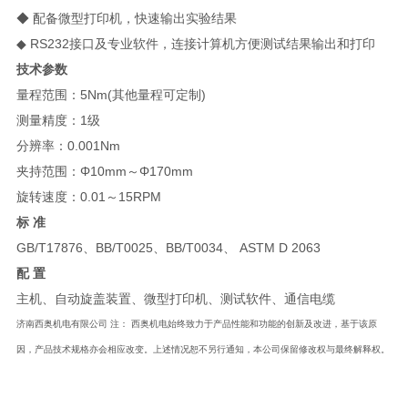
◆ 配备微型打印机，快速输出实验结果
◆
RS232
接口及专业软件，连接计算机方便测试结果输出和打印
技术参数
量程范围：
5Nm(
其他量程可定制
)
测量精度：
1
级
分辨率：
0.001Nm
夹持范围：Φ
10mm
～Φ
170mm
旋转速度：
0.01
～
15RPM
标 准
GB/T17876
、
BB/T0025
、
BB/T0034
、
ASTM D 2063
配 置
主机、自动旋盖装置、微型打印机、测试软件、通信电缆
济南西奥机电有限公司 注： 西奥机电始终致力于产品性能和功能的创新及改进，基于该原
因，产品技术规格亦会相应改变。上述情况恕不另行通知，本公司保留修改权与最终解释权。