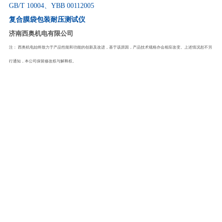
GB/T 10004
、
YBB 00112005
复合膜袋包装耐压测试仪
济南西奥机电有限公司
注：
西奥机电始终致力于产品性能和功能的创新及改进，基于该原因，产品技术规格亦会相应改变。上述情况恕不另
行通知，本公司保留修改权与解释权。