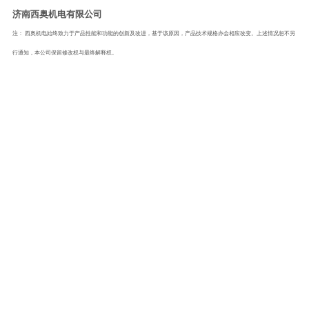
济南西奥机电有限公司
注：
西奥机电始终致力于产品性能和功能的创新及改进，基于该原因，产品技术规格亦会相应改变。上述情况恕不另
行通知，本公司保留修改权与最终解释权。