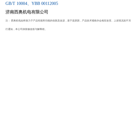
GB/T 10004
、
YBB 00112005
济南西奥机电有限公司
注：
西奥机电始终致力于产品性能和功能的创新及改进，基于该原因，产品技术规格亦会相应改变。上述情况恕不另
行通知，本公司保留修改权与解释权。