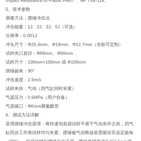
Impact Resistance of Plastic Film》、NF T54-116。
5、技术参数
测量方法：摆锤冲击法
冲击能量：1J、2J、3J、5J（可选）
分辨率：0.001J
冲头尺寸：Φ25.4mm、Φ19mm、Φ12.7mm（非标可定制）
试样夹口直径：Φ89mm、Φ60mm
试样尺寸：100mm×100mm 或 Φ100mm
摆锤扬角：90°
冲击速度：2.5m/s
试样夹持：气动（四气缸同时夹紧）
气源压力：0.6MPa（用户自备）
气源接口：Φ6mm聚氨酯管
6、测试方法详解
采用摆锤冲击原理：将快递包装袋试样平展于气动夹环之间，四气
缸同步工作将试样均匀夹紧。摆锤被气动释放装置吸挂至设定扬角