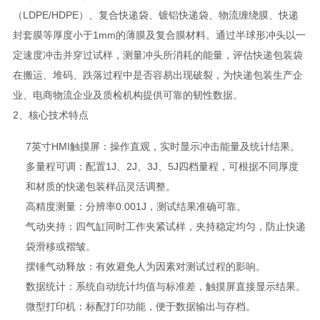
（LDPE/HDPE）、复合快递袋、镀铝快递袋、物流缠绕膜、快递
封套膜等厚度小于1mm的薄膜及复合膜材料。通过半球形冲头以一
定速度冲击并穿过试样，测量冲头所消耗的能量，评估快递包装袋
在搬运、堆码、跌落过程中是否容易出现破裂，为快递包装生产企
业、电商物流企业及质检机构提供可靠的韧性数据。
2、核心技术特点
7英寸HMI触摸屏：操作直观，实时显示冲击能量及统计结果。
多量程可调：配置1J、2J、3J、5J四档量程，可根据不同厚度
和材质的快递包装样品灵活调整。
高精度测量：分辨率0.001J，测试结果准确可靠。
气动夹持：四气缸同时工作夹紧试样，夹持稳定均匀，防止快递
袋滑移或褶皱。
摆锤气动释放：有效避免人为因素对测试过程的影响。
数据统计：系统自动统计均值与标准差，触摸屏直接显示结果。
微型打印机：标配打印功能，便于数据输出与存档。