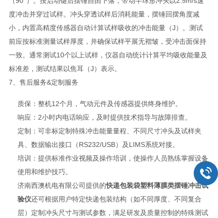
（90°）。按启动键后摆锤自由下落，带动半球形冲头以2.5m/s速
度冲击并穿过试样。冲头穿透试样后消耗能量，摆锤回摆角度减
小，内置高精度传感器自动计算试样吸收的冲击能量（J）。测试
前应按标准测量试样厚度，并确保试样平展无褶皱，受冲击面保持
一致。通常测试10个以上试样，仪器自动统计计算平均吸收能量及
标准差，测试结果以焦耳（J）表示。
7、售后服务&定制服务
质保：整机12个月，气动元件及传感器提供终身维护。
响应：2小时内电话响应，及时提供技术指导与故障排查。
定制：可非标定制特殊冲击能量量程、不同尺寸冲头及试样夹
具、数据输出接口（RS232/USB）及LIMS系统对接。
培训：提供标准作业视频及操作培训，使操作人员熟练掌握设备
使用和维护技巧。
济南西澳机电有限公司提供的
快递包装袋塑料薄膜类摆锤冲击试
验仪
还可根据用户特定快递包装结构（如不同厚度、不同复合
层）定制冲头尺寸与测试参数，满足研发及质量控制的特殊测试