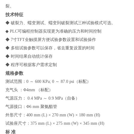
裂。
技术特征
◆
破裂力、蠕变测试、蠕变到破裂测试三种试验模式可选。
◆
PLC
可编程控制器实现更为准确的压力和时间控制
◆
7
寸
TFT
全触摸屏方便试验参数设置和试验操作
◆
多组试验参数可以保存，省去重复设置的时间
◆
时间结果自动统计保存
◆
程序可根据客户需求定制
规格参数
测试范围：
0
～
600 KPa; 0
～
87.0 psi
（标配）
充气头
：
Φ
4mm
（标配）
气源压力：
0.4 MPa
～
0.9 MPa
（自备）
气源接口：
Φ
6 mm
聚氨酯管
外形尺寸：
400 mm (L)
×
270 mm (W)
×
180 mm (H)
试验座尺寸：
375 mm (L)
×
275 mm (W)
×
345 mm (H)
标
准