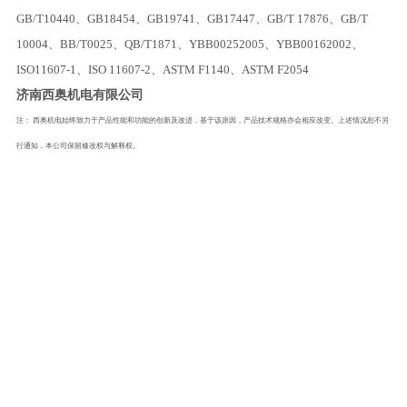
GB/T10440
、
GB18454
、
GB19741
、
GB17447
、
GB/T 17876
、
GB/T
10004
、
BB/T0025
、
QB/T1871
、
YBB00252005
、
YBB00162002
、
ISO11607-1
、
ISO 11607-2
、
ASTM F1140
、
ASTM F2054
济南西奥机电有限公司
注：
西奥机电始终致力于产品性能和功能的创新及改进，基于该原因，产品技术规格亦会相应改变。上述情况恕不另
行通知，本公司保留修改权与解释权。