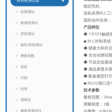
材料检测仪器
稳定性好。
剥离测试
该机采用
PLC
工
器的业内先例，
耐揉搓测试
产品特征
穿刺测试
◆
7
寸
TFT
触摸
◆
PLC
控制系统
黏性/初粘测试
◆
锁紧力和开
◆
全自动测试
摩擦系数
◆
可设定扭紧
扭矩
◆
液晶屏显示
◆
配备微型打
印刷
◆
RS232
接口及
纸类
技术参数
量程范围：
5Nm
测厚仪
测量精度：
1
级
撕裂度测试仪
分辨率：
0.001