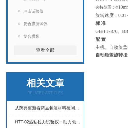
10m
夹持范围：
Φ
冲击试验仪
旋转速度：
0.01
标
准
复合膜测试仪
GB/T17876
、
BB
复合膜袋
配
置
主机、自动旋盖
查看全部
自动瓶盖旋转扭
相关文章
RELATED ARTICLES
从药典更新看药品包装材料检测仪器的升级路径
HTT-02热粘拉力试验仪：助力包装行业效率升级