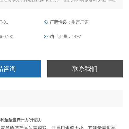
实现准确稳定的旋转。触摸屏设计为本仪器的业内先例，最大限度
的便利性。
T-01
厂商性质：
生产厂家
6-07-31
访 问 量：
1497
品咨询
联系我们
各种瓶瓶盖拧开力/开启力
瓶盖等瓶装产品瓶盖锁紧、开启扭矩值大小，其测量精度高，