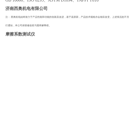
GB 10006
、
ISO 8295
、
ASTM D1894
、
TAPPI T816
济南西奥机电有限公司
注：
西奥机电始终致力于产品性能和功能的创新及改进，基于该原因，产品技术规格亦会相应改变。上述情况恕不另
行通知，本公司保留修改权与最终解释权。
摩擦系数测试仪