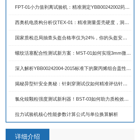
FPT-01小力值剥离试验机：精准测定YBB00242002药用复合硬片剥离强度
西奥机电质构分析仪TEX-01：精准测量蛋壳硬度，洞悉材料机械性能
国家质检总局抽查头盔合格率仅为24%，你的头盔安全吗？
螺纹活塞配合性测试新方案：MST-01如何实现3mm微位移稳定监测？
深入解析YBB00242004-2015标准下的聚丙烯组合盖性能检测流程
揭秘异型针安全奥秘：针刺穿测试仪如何精准评估针尖锋利与穿刺力
氯化铵颗粒强度测试新利器！BST-03如何助力质检效率提升50%？
拉力试验机核心性能参数计算公式与单位换算解析
详细介绍