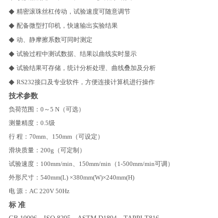
◆
精密滚珠丝杠传动，试验速度可随意调节
◆
配备微型打印机，快速输出实验结果
◆
动、静摩擦系数可同时测定
◆
试验过程中测试数据、结果以曲线实时显示
◆
试验结果可存储，统计分析处理、曲线叠加及分析
◆
RS232
接口及专业软件，方便连接计算机进行操作
技术参数
负荷范围：
0
～
5 N
（可选）
测量精度：
0.5
级
行
程：
70mm
、
150mm
（可设定）
滑块质量：
200g
（可定制）
试验速度：
100mm/min
、
150mm/min
（
1-500mm/min
可调）
外形尺寸：
540mm(L)
×
380mm(W)
×
240mm(H)
电
源：
AC 220V 50Hz
标
准