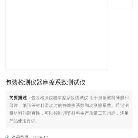
包装检测仪器摩擦系数测试仪
简要描述：
包装检测仪器摩擦系数测试仪 用于测量塑料薄膜和
薄片、纸张等材料滑动时的静摩擦系数和动摩擦系数。通过测
量材料的滑爽性，可以控制调节材料生产质量工艺指标，满足
产品使用要求。
摩擦系数仪还可用于测定橡胶、纸板、编织袋、织物风格、通
信电缆光缆用金属材料复合带、输送带、木材、涂层、刹车
产品型号：
COF-01