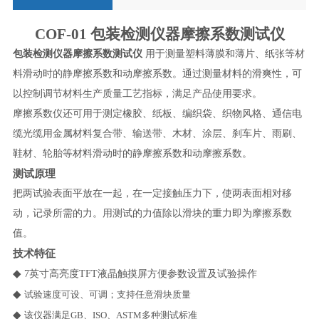
COF-01
包装检测仪器摩擦系数测试仪
包装检测仪器摩擦系数测试仪
用于测量塑料薄膜和薄片、纸张等材
料滑动时的静摩擦系数和动摩擦系数。通过测量材料的滑爽性，可
以控制调节材料生产质量工艺指标，满足产品使用要求。
摩擦系数仪还可用于测定橡胶、纸板、编织袋、织物风格、通信电
缆光缆用金属材料复合带、输送带、木材、涂层、刹车片、雨刷、
鞋材、轮胎等材料滑动时的静摩擦系数和动摩擦系数。
测试原理
把两试验表面平放在一起，在一定接触压力下，使两表面相对移
动，记录所需的力。用测试的力值除以滑块的重力即为摩擦系数
值。
技术特征
◆
7
英寸高亮度
TFT
液晶触摸屏方便参数设置及试验操作
◆
试验速度可设、可调；支持任意滑块质量
◆
该仪器满足
GB
、
ISO
、
ASTM
多种测试标准