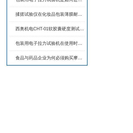
揉搓试验仪在化妆品包装薄膜耐揉搓性与防泄漏测试中的应用分析
西奥机电CHT-01软胶囊硬度测试仪：精准测量，守护软胶囊品质新高度
包装用电子拉力试验机在使用时有什么要领需要注意的
食品与药品企业为何必须购买摩擦系数仪？