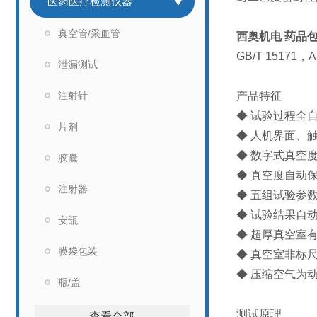
医药医疗检测仪器
真空管/采血管
西奥机电
药品
GB/T 15171，A
泄漏测试
注射针
产品特征
◆ 试验过程全
片剂
◆ 人机界面、
◆ 数字式真空
胶囊
◆ 真空度自动
注射器
◆ 五组试验参
◆ 试验结果自
安瓿
◆ 超厚真空室
膜袋包装
◆ 真空室非标
◆ 压缩空气为
瓶/盖
测试原理
查看全部