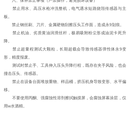
六、保养禁止事项（严禁操作，避免损坏设备）
禁止用水、高压水枪冲洗整机，电气遇水短路烧毁传感器与主
板。
禁止钢丝刷、刀片、金属硬物刮擦压头工作面，造成永9划痕。
禁止机油、劣质黄油润滑丝杆，极易吸附粉尘形成油泥卡死升
降。
禁止超量程测试大颗粒，长期超载会导致传感器弹性体永9变
形，精度报废。
测试时禁止手、工具伸入压头升降行程，既存在夹手风险，也会
撞击压头、传感器。
禁止在设备台面堆放重物、样品桶，挤压机身导致变形、水平偏
移。
不要使用丙酮、强腐蚀性溶剂擦拭触摸屏，会腐蚀屏幕涂层，仅
用w水酒精。