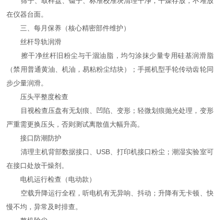
筛子、取样盘、镊子、标准校准块清理干净，干燥存放，不堆放
在仪器台面。
三、每月保养（核心精密部件维护）
丝杆导轨润滑
擦干净丝杆旧粉尘与干涸油脂，均匀涂抹少量专用硅基润滑脂
（禁用普通黄油、机油，易粘粉尘结块）；手摇机型手轮传动齿轮同
步少量润滑。
压头平整度检查
目视检查压盘有无划痕、凹陷、变形；轻微划痕抛光处理，变形
严重需更换压头，否则测试离散值大幅升高。
接口防潮防护
清理主机背部数据接口、USB、打印机接口粉尘；潮湿实验室可
在接口处放干燥剂。
电机运行检查（电动款）
空载升降运行全程，听电机有无异响、抖动；升降有无卡顿、快
慢不均，异常及时排查。