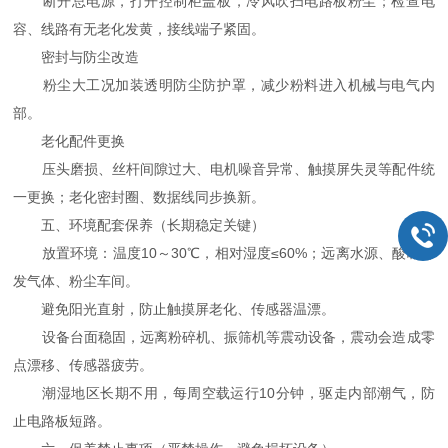
断开总电源，打开控制柜盖板，冷风吹扫电路板粉尘；检查电
容、线路有无老化发黄，接线端子紧固。
密封与防尘改造
粉尘大工况加装透明防尘防护罩，减少粉料进入机械与电气内
部。
老化配件更换
压头磨损、丝杆间隙过大、电机噪音异常、触摸屏失灵等配件统
一更换；老化密封圈、数据线同步换新。
五、环境配套保养（长期稳定关键）
放置环境：温度10～30℃，相对湿度≤60%；远离水源、酸碱挥
发气体、粉尘车间。
避免阳光直射，防止触摸屏老化、传感器温漂。
设备台面稳固，远离粉碎机、振筛机等震动设备，震动会造成零
点漂移、传感器疲劳。
潮湿地区长期不用，每周空载运行10分钟，驱走内部潮气，防
止电路板短路。