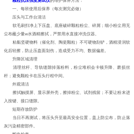
颗粒抗压强度测试仪
的维护保养方法：
一、每班使用后保养（每次测完必做）
压头与工作台清洁
软毛刷扫净上下压盘、底座破碎颗粒粉尘、碎屑；细小粉尘用无
尘布蘸少量w水酒精擦拭，严禁用水直接冲洗仪器。
粘黏坚硬物料（催化剂、陶瓷颗粒）不可硬物刮铲，酒精浸润软
化后轻擦，防止压盘面划伤，造成受力不均、数据偏差。
升降区域清理
清理丝杆、导轨缝隙掉落粉料，粉尘堆积会卡顿升降、磨损丝
杆；避免颗粒卡在压头行程中间。
外观清洁
擦拭触摸屏、显示屏外壳，擦掉粉尘、试剂残留；不要让粉末进
入按键、接口缝隙。
短期存放防护
当日不再测试，将压头升至最高安全位置，盖上防尘布，防止落
灰污染精密部件。