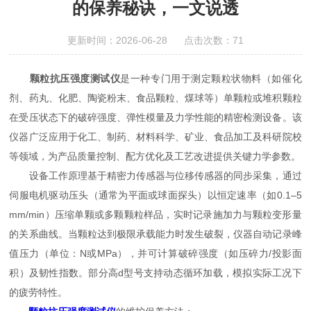
的保养秘诀，一文说透
更新时间：2026-06-28 点击次数：71
颗粒抗压强度测试仪
是一种专门用于测定颗粒状物料（如催化
剂、药丸、化肥、陶瓷粉末、食品颗粒、煤球等）单颗粒或堆积颗粒
在受压状态下的破碎强度、弹性模量及力学性能的精密检测设备。该
仪器广泛应用于化工、制药、材料科学、矿业、食品加工及科研院校
等领域，为产品质量控制、配方优化及工艺改进提供关键力学参数。
设备工作原理基于精密力传感器与位移传感器的同步采集，通过
伺服电机驱动压头（通常为平面或球面探头）以恒定速率（如0.1–5
mm/min）压缩单颗或多颗颗粒样品，实时记录施加力与颗粒变形量
的关系曲线。当颗粒达到极限承载能力时发生破裂，仪器自动记录峰
值压力（单位：N或MPa），并可计算破碎强度（如压碎力/投影面
积）及韧性指数。部分高d型号支持动态循环加载，模拟实际工况下
的疲劳特性。