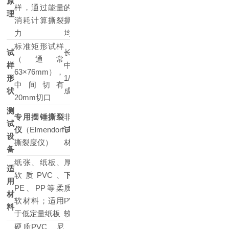
原
样，通过能量
的试样，测量
角切口的试样，
理
消耗计算撕裂
撕裂所需的平
测量最大撕裂力
力
均力
标准矩形试样
试
长方形试样，
（通常
样
中间切缝至
带有
90°直角口
的
63×76mm），
形
1/2长度，形
特定形状试样
中间切有
状
成两“裤腿"
20mm切口
测
专用摆锤撕裂
非摆锤式
拉力
试
非摆锤式
拉力试
仪
（Elmendorf
试验机
（万能
设
验机
撕裂度仪）
材料试验机）
备
纸张、纸板、
厚度
1mm以
适
软质PVC、
下
的软质和硬
用
塑料薄膜、薄片
PE、PP等柔
质薄膜，包括
材
及其它类似材料
软材料；适用
PVC、尼龙等
料
于低定量纸板
较硬材料
硬质PVC、尼