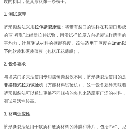
度的切口，使其形状像一条裤子。
1. 测试原理
裤形撕裂法采用
拉伸撕裂原理
：将带有裂口的试样在其裂口形成
的两“裤腿"上经受拉伸试验，用沿试样长度方向撕裂试样所需的
平均力，计算受试材料的撕裂强度
。该法适用于厚度在
1mm以
下
的软质和硬质薄膜（包括压花薄膜）。
2. 设备要求
与埃莱门多夫法使用专用摆锤撕裂仪不同，裤形撕裂法使用的是
非摆锤式拉力试验机
（万能材料试验机）。这一设备差异意味着
裤形撕裂法可以通过更换不同规格的夹具来适应更广泛的材料，
测试灵活性较高。
3. 材料适应性
裤形撕裂法适用于软质和硬质材料的薄膜和薄片，包括PVC、尼