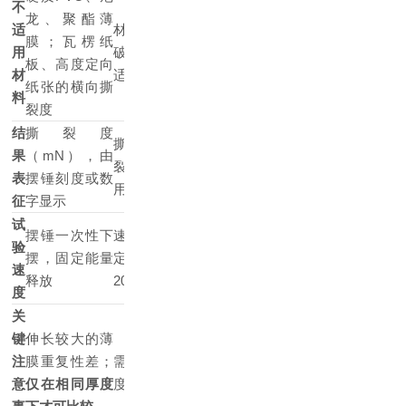
不
龙、聚酯薄
适
材料发生脆性
太薄时可叠合测
膜
；瓦楞纸
用
破坏时可能不
试（单片与叠合
板、高度定向
材
适用
结果不可比）
纸张的横向撕
料
裂度
结
撕裂度
最大力值为直角
撕裂强度或撕
果
（mN），由
撕裂负荷
裂力（N），
表
摆锤刻度或数
（N），撕裂强
用平均力计算
征
字显示
度（kN/m）
试
摆锤一次性下
速度依标准设
验
摆，固定能量
定（如
(200±20)mm/min
速
释放
200mm/min）
度
关
键
伸长较大的薄
注
膜重复性差
；
需控制试验速
厚度太薄需叠合
意
仅在相同厚度
度一致性
测试