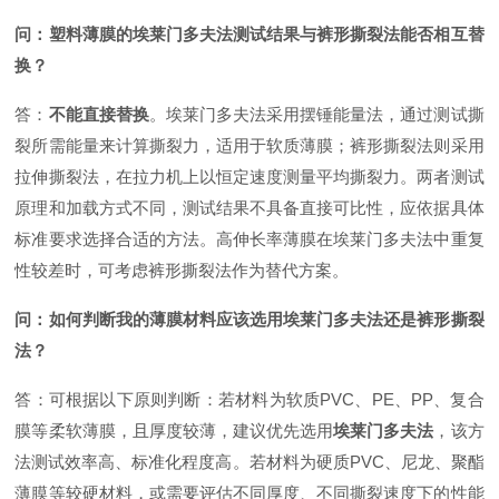
问：塑料薄膜的埃莱门多夫法测试结果与裤形撕裂法能否相互替
换？
答：
不能直接替换
。埃莱门多夫法采用摆锤能量法，通过测试撕
裂所需能量来计算撕裂力，适用于软质薄膜
；裤形撕裂法则采用
拉伸撕裂法，在拉力机上以恒定速度测量平均撕裂力
。两者测试
原理和加载方式不同，测试结果不具备直接可比性，应依据具体
标准要求选择合适的方法。高伸长率薄膜在埃莱门多夫法中重复
性较差时，可考虑裤形撕裂法作为替代方案。
问：如何判断我的薄膜材料应该选用埃莱门多夫法还是裤形撕裂
法？
答：可根据以下原则判断：若材料为软质PVC、PE、PP、复合
膜等柔软薄膜，且厚度较薄，建议优先选用
埃莱门多夫法
，该方
法测试效率高、标准化程度高
。若材料为硬质PVC、尼龙、聚酯
薄膜等较硬材料，或需要评估不同厚度、不同撕裂速度下的性能