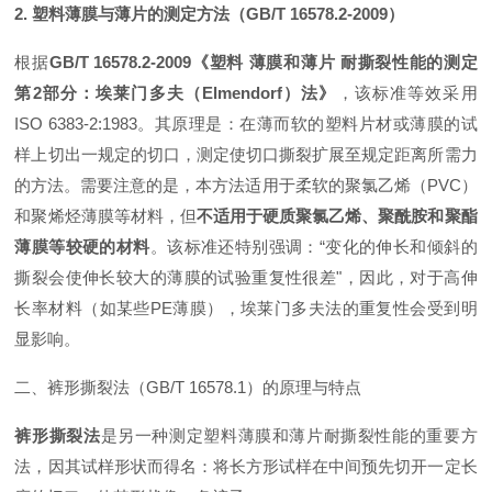
2. 塑料薄膜与薄片的测定方法（GB/T 16578.2-2009）
根据
GB/T 16578.2-2009《塑料 薄膜和薄片 耐撕裂性能的测定
第2部分：埃莱门多夫（Elmendorf）法》
，该标准等效采用
ISO 6383-2:1983。其原理是：在薄而软的塑料片材或薄膜的试
样上切出一规定的切口，测定使切口撕裂扩展至规定距离所需力
的方法
。需要注意的是，本方法适用于柔软的聚氯乙烯（PVC）
和聚烯烃薄膜等材料，但
不适用于硬质聚氯乙烯、聚酰胺和聚酯
薄膜等较硬的材料
。该标准还特别强调：“变化的伸长和倾斜的
撕裂会使伸长较大的薄膜的试验重复性很差"
，因此，对于高伸
长率材料（如某些PE薄膜），埃莱门多夫法的重复性会受到明
显影响。
二、裤形撕裂法（GB/T 16578.1）的原理与特点
裤形撕裂法
是另一种测定塑料薄膜和薄片耐撕裂性能的重要方
法，因其试样形状而得名：将长方形试样在中间预先切开一定长