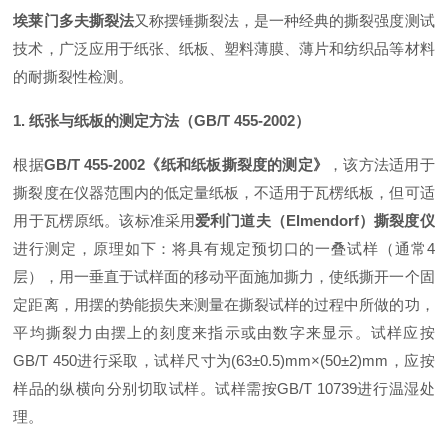
埃莱门多夫撕裂法
又称摆锤撕裂法，是一种经典的撕裂强度测试
技术，广泛应用于纸张、纸板、塑料薄膜、薄片和纺织品等材料
的耐撕裂性检测。
1. 纸张与纸板的测定方法（GB/T 455-2002）
根据
GB/T 455-2002《纸和纸板撕裂度的测定》
，该方法适用于
撕裂度在仪器范围内的低定量纸板，不适用于瓦楞纸板，但可适
用于瓦楞原纸。该标准采用
爱利门道夫（Elmendorf）撕裂度仪
进
行测定，原理如下：将具有规定预切口的一叠试样（通常4
层），用一垂直于试样面的移动平面施加撕力，使纸撕开一个固
定距离，用摆的势能损失来测量在撕裂试样的过程中所做的功，
平均撕裂力由摆上的刻度来指示或由数字来显示
。试样应按
GB/T 450进行采取，试样尺寸为(63±0.5)mm×(50±2)mm，应按
样品的纵横向分别切取试样
。试样需按GB/T 10739进行温湿处
理
。