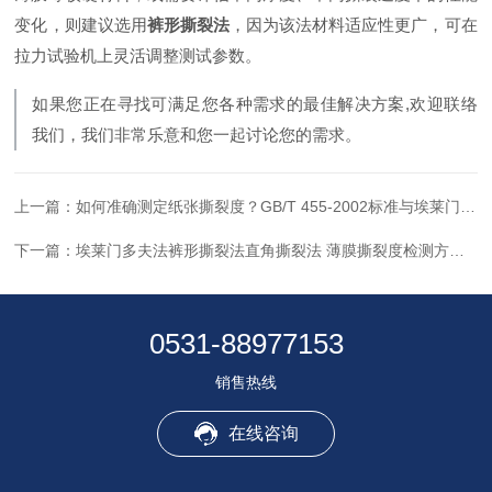
变化，则建议选用
裤形撕裂法
，因为该法材料适应性更广，可在
拉力试验机上灵活调整测试参数
。
如果您正在寻找可满足您各种需求的最佳解决方案,欢迎联络
我们，我们非常乐意和您一起讨论您的需求。
上一篇：
如何准确测定纸张撕裂度？GB/T 455-2002标准与埃莱门多夫法测试全攻略
下一篇：
埃莱门多夫法裤形撕裂法直角撕裂法 薄膜撕裂度检测方法对比与设备选型指南
0531-88977153
销售热线
在线咨询