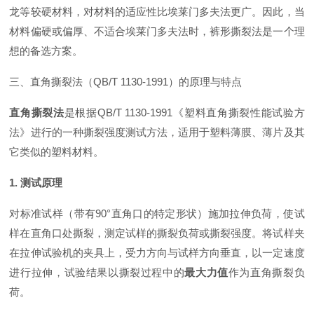
龙等较硬材料，对材料的适应性比埃莱门多夫法更广
。因此，当
材料偏硬或偏厚、不适合埃莱门多夫法时，裤形撕裂法是一个理
想的备选方案。
三、直角撕裂法（QB/T 1130-1991）的原理与特点
直角撕裂法
是根据QB/T 1130-1991《塑料直角撕裂性能试验方
法》进行的一种撕裂强度测试方法，适用于塑料薄膜、薄片及其
它类似的塑料材料。
1. 测试原理
对标准试样（带有90°直角口的特定形状）施加拉伸负荷，使试
样在直角口处撕裂，测定试样的撕裂负荷或撕裂强度
。将试样夹
在拉伸试验机的夹具上，受力方向与试样方向垂直，以一定速度
进行拉伸，试验结果以撕裂过程中的
最大力值
作为直角撕裂负
荷。