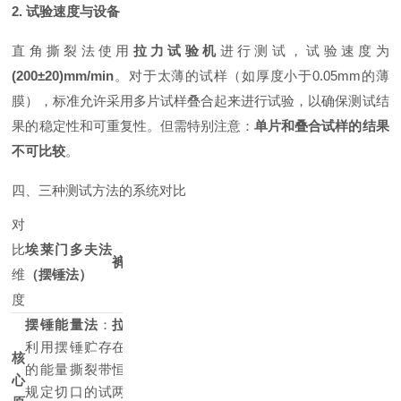
2. 试验速度与设备
直角撕裂法使用
拉力试验机
进行测试，试验速度为
(200±20)mm/min
。对于太薄的试样（如厚度小于0.05mm的薄
膜），标准允许采用多片试样叠合起来进行试验，以确保测试结
果的稳定性和可重复性。但需特别注意：
单片和叠合试样的结果
不可比较
。
四、三种测试方法的系统对比
对
比
埃莱门多夫法
裤形撕裂法
直角撕裂法
维
（摆锤法）
度
摆锤能量法
：
拉伸撕裂法
：
利用摆锤贮存
在拉力机上以
拉伸撕裂法
：拉
核
的能量撕裂带
恒定速度拉伸
力机以恒定速度
心
规定切口的试
两“裤腿"形状
垂直拉伸带有直