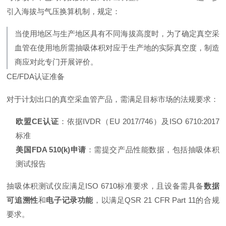
引入海拔与气压换算机制，规定：
当使用地区与生产地区具有不同海拔高度时，为了确定真空采
血管在使用地所需抽吸体积对应于生产地的实际真空度，制造
商应对此专门开展评价
。
CE/FDA认证准备
对于计划出口的真空采血管产品，需满足目标市场的法规要求：
欧盟CE认证
：依据IVDR（EU 2017/746）及ISO 6710:2017
标准
美国FDA 510(k)申请
：需提交产品性能数据，包括抽吸体积
测试报告
抽吸体积测试仪应满足ISO 6710标准要求，且设备需具备
数据
可追溯性
和
电子记录功能
，以满足QSR 21 CFR Part 11的合规
要求。