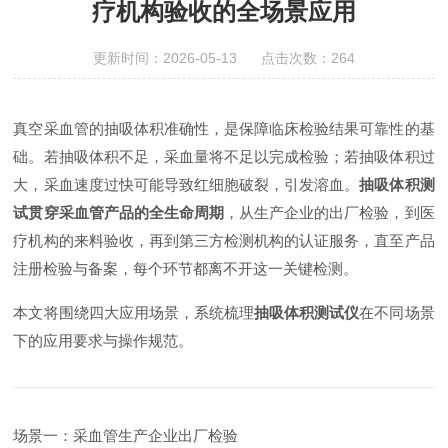
疗机构验收的全场景应用
更新时间：2026-05-13 点击次数：264
真空采血管的抽吸体积准确性，是保障临床检验结果可靠性的基
础。若抽吸体积不足，采血量将不足以完成检验；若抽吸体积过
大，采血速度过快可能导致红细胞破裂，引发溶血
。
抽吸体积测
试贯穿采血管产品的全生命周期
，从生产企业的出厂检验，到医
疗机构的来料验收，再到第三方检测机构的认证服务，直至产品
注册检验与备案，每个环节都离不开这一关键检测。
本文将围绕四大应用场景，系统梳理
抽吸体积测试仪
在不同场景
下的应用要求与操作规范。
场景一：采血管生产企业出厂检验