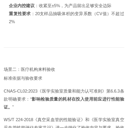
企业内控建议
：收紧至±5%，为产品留出足够安全边际
重复性要求
：20支样品抽吸体积的变异系数（CV值）不超过
2%
场景二：医疗机构来料验收
标准依据与验收要求
CNAS-CL02:2023《医学实验室质量和能力认可准则》第6.6.3条
款明确要求：“
影响检验质量的耗材在投入使用前应进行性能验
证。
"
WS/T 224-2018《真空采血管的性能验证》和《医学实验室真空
采血管性能评估专家共识》进一步细化了验收内容与要求
。验收