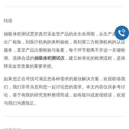
结语
抽吸体积测试贯穿真空采血管产品的全生命周期，从生产企业的
出厂检验，到医疗机构的来料验收，再到第三方检测机构的认证
服务，直至产品注册检验与备案，每个环节都离不开这一关键检
测。选择合适的
抽吸体积测试仪
，建立标准化的检测流程，是保
障采血管质量的重要举措。
如果您正在寻找可满足您各种需求的最佳解决方案，欢迎联络我
们，我们非常乐意和您一起讨论您的需求。本文内容仅供参考讨
论，基于有限的研究资料整理而成，如有疑问或发现错误，欢迎
与我们沟通指正。